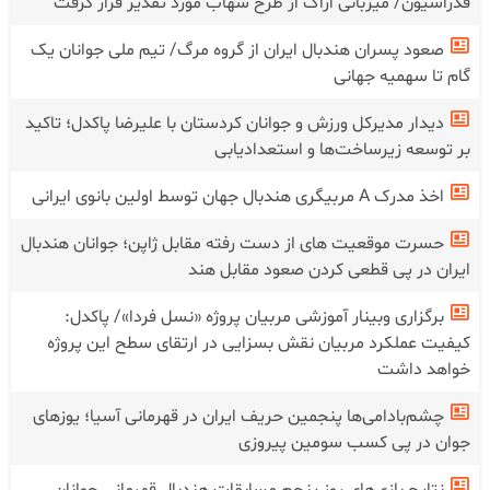
فدراسیون/ میزبانی اراک از طرح شهاب مورد تقدیر قرار گرفت
صعود پسران هندبال ایران از گروه مرگ/ تیم ملی جوانان یک
گام تا سهمیه جهانی
دیدار مدیرکل ورزش و جوانان کردستان با علیرضا پاکدل؛ تاکید
بر توسعه زیرساخت‌ها و استعدادیابی
اخذ مدرک A مربیگری هندبال جهان توسط اولین بانوی ایرانی
حسرت موقعیت های از دست رفته مقابل ژاپن؛ جوانان هندبال
ایران در پی قطعی کردن صعود مقابل هند
برگزاری وبینار آموزشی مربیان پروژه «نسل فردا»/ پاکدل:
کیفیت عملکرد مربیان نقش بسزایی در ارتقای سطح این پروژه
خواهد داشت
چشم‌بادامی‌ها پنجمین حریف ایران در قهرمانی آسیا؛ یوز‌های
جوان در پی کسب سومین پیروزی