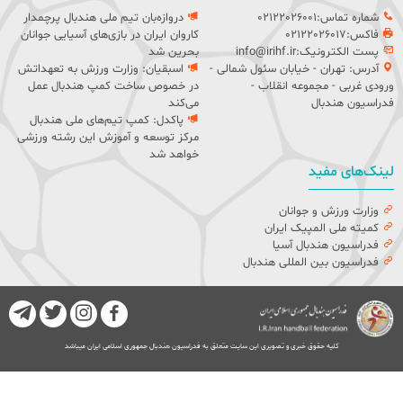
شماره تماس:02122026001
دروازه‌بان تیم ملی هندبال پرچمدار
فاکس:02122026017
کاروان ایران در بازی‌های آسیایی جوانان
پست الکترونیک:info@irihf.ir
بحرین شد
آدرس: تهران - خیابان سئول شمالی -
اسبقیان: وزارت ورزش به تعهداتش
ورودی غربی - مجموعه انقلاب -
در خصوص ساخت کمپ هندبال عمل
فدراسیون هندبال
می‌کند
پاکدل: کمپ تیم‌های ملی هندبال
مرکز توسعه و آموزش این رشته ورزشی
خواهد شد
لینک‌های مفید
وزارت ورزش و جوانان
کمیته ملی المپیک ایران
فدراسیون هندبال آسیا
فدراسیون بین المللی هندبال
کلیه حقوق خبری و تصویری این سایت متعلق به فدراسیون هندبال جمهوری اسلامی ایران میباشد