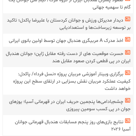
صعود پسران هندبال ایران از گروه مرگ/ تیم ملی جوانان یک
گام تا سهمیه جهانی
دیدار مدیرکل ورزش و جوانان کردستان با علیرضا پاکدل؛ تاکید
بر توسعه زیرساخت‌ها و استعدادیابی
اخذ مدرک A مربیگری هندبال جهان توسط اولین بانوی ایرانی
حسرت موقعیت های از دست رفته مقابل ژاپن؛ جوانان هندبال
ایران در پی قطعی کردن صعود مقابل هند
برگزاری وبینار آموزشی مربیان پروژه «نسل فردا»/ پاکدل:
کیفیت عملکرد مربیان نقش بسزایی در ارتقای سطح این پروژه
خواهد داشت
چشم‌بادامی‌ها پنجمین حریف ایران در قهرمانی آسیا؛ یوز‌های
جوان در پی کسب سومین پیروزی
نتایج بازی‌های روز پنجم مسابقات هندبال قهرمانی جوانان
آسیا ۲۰۲۶