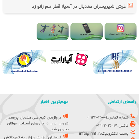
غرش شیرپسران هندبال در آسیا؛ قطر هم زانو زد
راه‌های ارتباطی
مهم‌ترین اخبار
شماره تماس:02122026001
دروازه‌بان تیم ملی هندبال پرچمدار
کاروان ایران در بازی‌های آسیایی جوانان
فاکس:02122026017
بحرین شد
پست الکترونیک:info@irihf.ir
اسبقیان: وزارت ورزش به تعهداتش