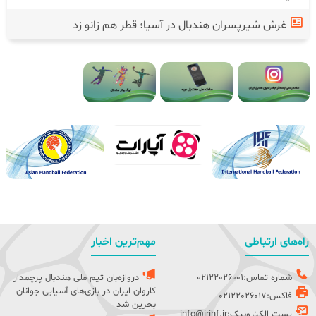
غرش شیرپسران هندبال در آسیا؛ قطر هم زانو زد
راه‌های ارتباطی
مهم‌ترین اخبار
شماره تماس:02122026001
دروازه‌بان تیم ملی هندبال پرچمدار
کاروان ایران در بازی‌های آسیایی جوانان
فاکس:02122026017
بحرین شد
پست الکترونیک:info@irihf.ir