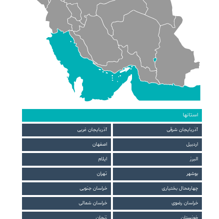
استانها
آذربایجان شرقی
آذربایجان غربی
اردبیل
اصفهان
البرز
ایلام
بوشهر
تهران
چهارمحال بختیاری
خراسان جنوبی
خراسان رضوی
خراسان شمالی
خوزستان
زنجان