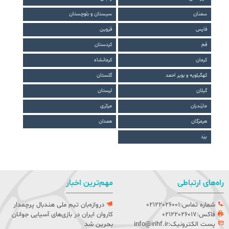
سمنان
سیستان و بلوچستان
فارس
قزوین
قم
کردستان
کرمان
کرمانشاه
کهگیلویه و بویر احمد
گلستان
گیلان
لرستان
مازندران
مرکزی
هرمزگان
همدان
یزد
راه‌های ارتباطی
مهم‌ترین اخبار
شماره تماس:02122026001
دروازه‌بان تیم ملی هندبال پرچمدار
فاکس:02122026017
کاروان ایران در بازی‌های آسیایی جوانان
پست الکترونیک:info@irihf.ir
بحرین شد