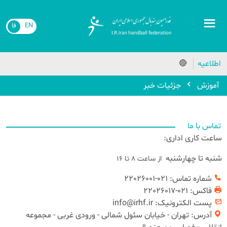
EN
فا
اطلاعیه
🔴
آموزش
جزئیات خبر
تماس با ما
ساعت کاری اداری:
شنبه تا چهارشنبه
از ساعت 8 تا ۱۶
شماره تماس:
021-22026001
فاکس: 021-22026017
پست الکترونیک: info@irhf.ir
آدرس: تهران - خیابان سئول شمالی - ورودی غربی - مجموعه