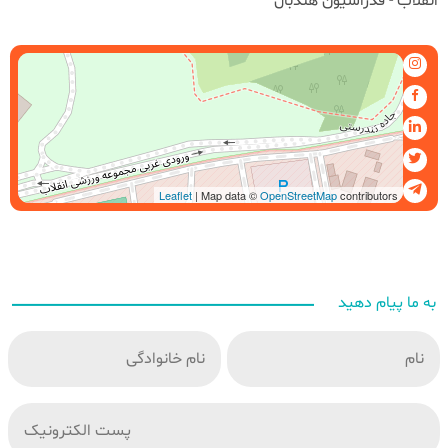
انقلاب - فدراسیون هندبال
Leaflet
| Map data ©
OpenStreetMap
contributors
به ما پیام دهید