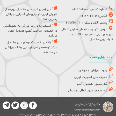
شماره تماس:02122026001
دروازه‌بان تیم ملی هندبال پرچمدار
کاروان ایران در بازی‌های آسیایی جوانان
فاکس:02122026017
بحرین شد
پست الکترونیک:info@irihf.ir
اسبقیان: وزارت ورزش به تعهداتش
آدرس: تهران - خیابان سئول شمالی
در خصوص ساخت کمپ هندبال عمل
- ورودی غربی - مجموعه انقلاب -
می‌کند
فدراسیون هندبال
پاکدل: کمپ تیم‌های ملی هندبال
مرکز توسعه و آموزش این رشته ورزشی
خواهد شد
لینک‌های مفید
وزارت ورزش و جوانان
کمیته ملی المپیک ایران
فدراسیون هندبال آسیا
فدراسیون بین المللی هندبال
کلیه حقوق خبری و تصویری این سایت متعلق به فدراسیون هندبال جمهوری اسلامی ایران میباشد