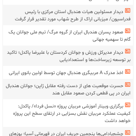
دیدار مسئولین هیات هندبال استان مرکزی با رئیس
فدراسیون/ میزبانی اراک از طرح شهاب مورد تقدیر قرار گرفت
صعود پسران هندبال ایران از گروه مرگ/ تیم ملی جوانان یک
گام تا سهمیه جهانی
دیدار مدیرکل ورزش و جوانان کردستان با علیرضا پاکدل؛ تاکید
بر توسعه زیرساخت‌ها و استعدادیابی
اخذ مدرک A مربیگری هندبال جهان توسط اولین بانوی ایرانی
حسرت موقعیت های از دست رفته مقابل ژاپن؛ جوانان هندبال
ایران در پی قطعی کردن صعود مقابل هند
برگزاری وبینار آموزشی مربیان پروژه «نسل فردا»/ پاکدل:
کیفیت عملکرد مربیان نقش بسزایی در ارتقای سطح این پروژه
خواهد داشت
چشم‌بادامی‌ها پنجمین حریف ایران در قهرمانی آسیا؛ یوز‌های