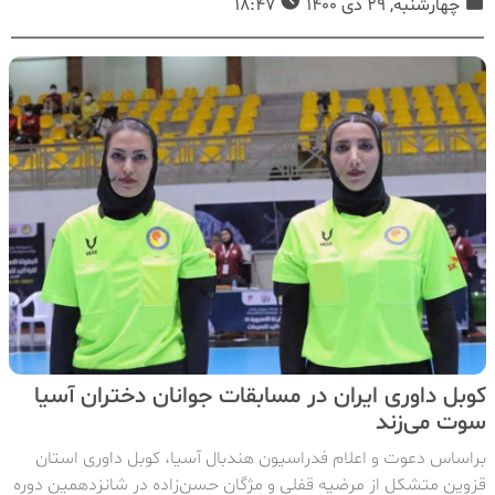
چهارشنبه, 29 دی 1400
18:47
کوبل داوری ایران در مسابقات جوانان دختران آسیا
سوت می‌زند
براساس دعوت و اعلام فدراسیون هندبال آسیا، کوبل داوری استان
قزوین متشکل از مرضیه قفلی و مژگان حسن‌زاده در شانزدهمین دوره