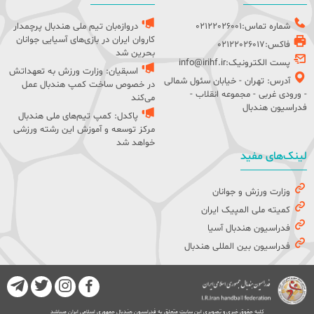
شماره تماس:02122026001
دروازه‌بان تیم ملی هندبال پرچمدار
کاروان ایران در بازی‌های آسیایی جوانان
فاکس:02122026017
بحرین شد
پست الکترونیک:info@irihf.ir
اسبقیان: وزارت ورزش به تعهداتش
آدرس: تهران - خیابان سئول شمالی
در خصوص ساخت کمپ هندبال عمل
- ورودی غربی - مجموعه انقلاب -
می‌کند
فدراسیون هندبال
پاکدل: کمپ تیم‌های ملی هندبال
مرکز توسعه و آموزش این رشته ورزشی
خواهد شد
لینک‌های مفید
وزارت ورزش و جوانان
کمیته ملی المپیک ایران
فدراسیون هندبال آسیا
فدراسیون بین المللی هندبال
کلیه حقوق خبری و تصویری این سایت متعلق به فدراسیون هندبال جمهوری اسلامی ایران میباشد