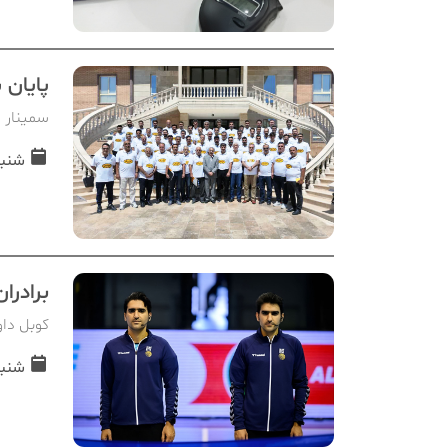
پایان 
سمینار س
شنبه, 28 مردا
برادرا
کوبل داو
شنبه, 28 مردا