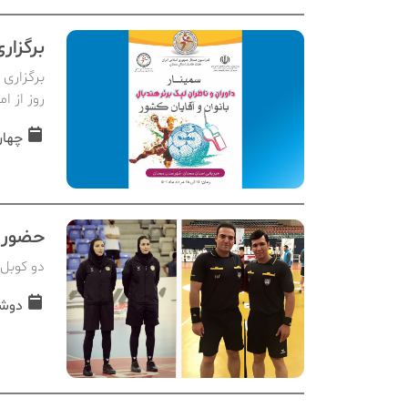
برگزار
روز از ام
چهارشنبه, 
حضور د
دو کوبل 
دوشنبه, 09 