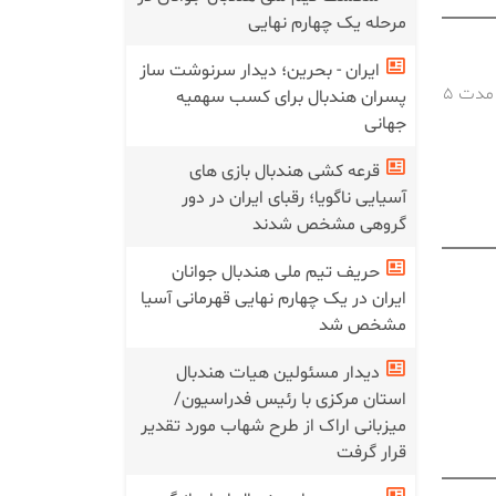
مرحله یک چهارم نهایی
ایران - بحرین؛ دیدار سرنوشت ساز
برگزاری سمینار سالیانه داوران و ناظران لیگ برتر هندبال بانوان و آقایان کشور به مدت ۵
پسران هندبال برای کسب سهمیه
جهانی
قرعه کشی هندبال بازی های
آسیایی ناگویا؛ رقبای ایران در دور
گروهی مشخص شدند
حریف تیم ملی هندبال جوانان
ایران در یک چهارم نهایی قهرمانی آسیا
مشخص شد
دیدار مسئولین هیات هندبال
استان مرکزی با رئیس فدراسیون/
میزبانی اراک از طرح شهاب مورد تقدیر
قرار گرفت