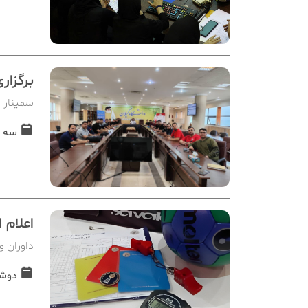
برگزار
سمینار د
سه شنبه, 8
اعلام 
داوران 
دوشنبه, 13 