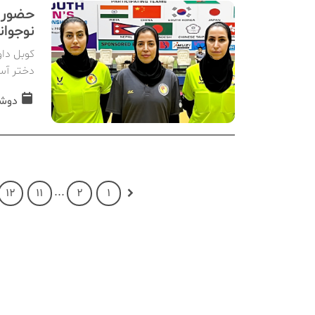
حضور م
نوجوان
کوبل داو
دختر آس
دوشنبه, 02 
...
12
11
2
1