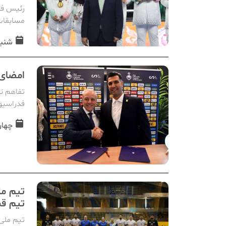
مسابقات قه
شنبه, 09 اسفن
امضای 
تفاهم نا
فدراسیو
چهارشنبه,
تیم مل
تیم قب
تیم ملی 