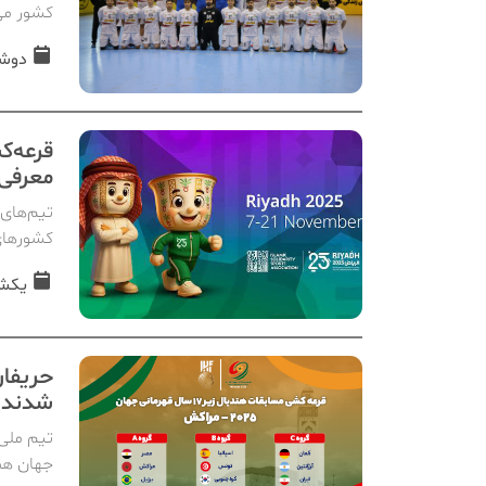
کشور می
دوشنبه, 05
قرعه‌ک
معرفی 
تیم‌های 
کشورهای
یکشنبه, 04
حریفان
شدند
جهان هم