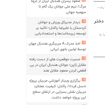
صعود پسران هندبال ایران از گروه
مرگ/ تیم ملی جوانان یک گام تا
هجدهمین دوره مسابقات هندبال قهرمانی جوانان دختر آسیا ۲۰۲۵–
سهمیه جهانی
 دختر
دیدار مدیرکل ورزش و جوانان
کردستان با علیرضا پاکدل؛ تاکید بر
توسعه زیرساخت‌ها و استعدادیابی
 به
اخذ مدرک A مربیگری هندبال جهان
توسط اولین بانوی ایرانی
حسرت موقعیت های از دست رفته
مقابل ژاپن؛ جوانان هندبال ایران در پی
قطعی کردن صعود مقابل هند
برگزاری وبینار آموزشی مربیان پروژه
«نسل فردا»/ پاکدل: کیفیت عملکرد
مربیان نقش بسزایی در ارتقای سطح
این پروژه خواهد داشت