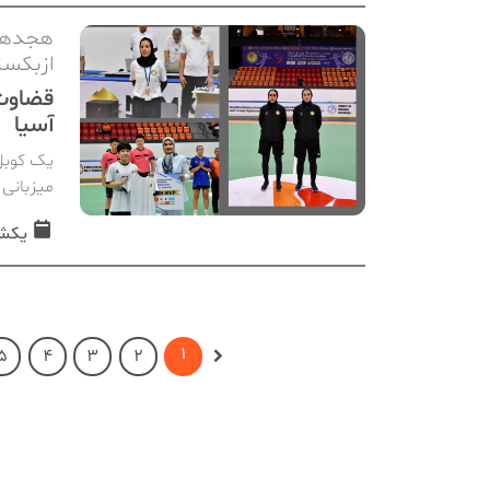
ازبکست
قضاوت 
آسیا
یک کوبل 
میزبانی
یکشنبه, 02 
1
5
4
3
2