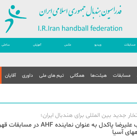
مسابقات
ویدیو
عکس
آموزش
ساحلی
مسابقات
هیئت‌ها
همگانی
تیم های ملی
داوری
آقایان
خار جدید بین المللی برای هندبال ایران؛
انتخاب علیرضا پاکدل به عنوان نماینده AHF در مس
های آسیا