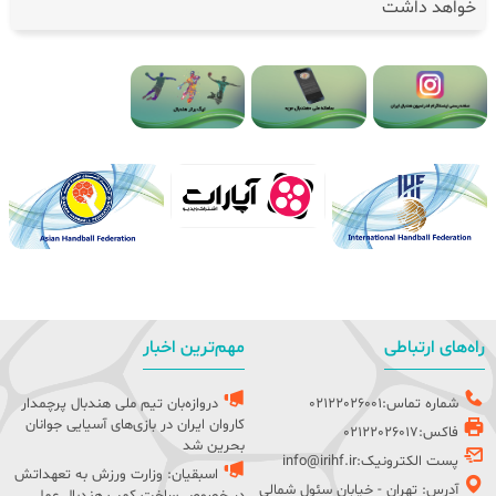
خواهد داشت
راه‌های ارتباطی
مهم‌ترین اخبار
شماره تماس:02122026001
دروازه‌بان تیم ملی هندبال پرچمدار
کاروان ایران در بازی‌های آسیایی جوانان
فاکس:02122026017
بحرین شد
پست الکترونیک:info@irihf.ir
اسبقیان: وزارت ورزش به تعهداتش
آدرس: تهران - خیابان سئول شمالی