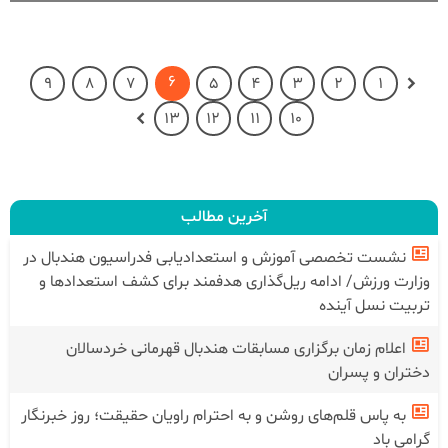
6
9
8
7
5
4
3
2
1
13
12
11
10
آخرین مطالب
نشست تخصصی آموزش و استعدادیابی فدراسیون هندبال در
وزارت ورزش/ ادامه ریل‌گذاری هدفمند برای کشف استعدادها و
تربیت نسل آینده
اعلام زمان برگزاری مسابقات هندبال قهرمانی خردسالان
دختران و پسران
به پاس قلم‌های روشن و به احترام راویان حقیقت؛ روز خبرنگار
گرامی باد