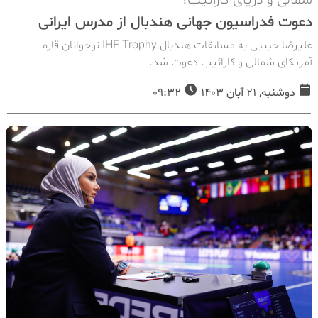
دعوت فدراسیون جهانی هندبال از مدرس ایرانی
علیرضا حبیبی به مسابقات هندبال IHF Trophy نوجوانان قاره
آمریکای شمالی و کارائیب دعوت شد.
دوشنبه, 21 آبان 1403
09:32