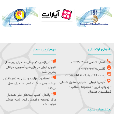
راه‌های ارتباطی
مهم‌ترین اخبار
شماره تماس:02122026001
دروازه‌بان تیم ملی هندبال پرچمدار
کاروان ایران در بازی‌های آسیایی جوانان
فاکس:02122026017
بحرین شد
پست الکترونیک:info@irihf.ir
اسبقیان: وزارت ورزش به تعهداتش
آدرس: تهران - خیابان سئول شمالی
در خصوص ساخت کمپ هندبال عمل
- ورودی غربی - مجموعه انقلاب -
می‌کند
فدراسیون هندبال
پاکدل: کمپ تیم‌های ملی هندبال
مرکز توسعه و آموزش این رشته ورزشی
خواهد شد
لینک‌های مفید