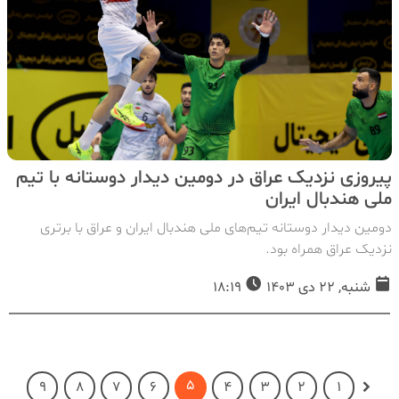
پیروزی نزدیک عراق در دومین دیدار دوستانه با تیم
ملی هندبال ایران
دومین دیدار دوستانه تیم‌های ملی هندبال ایران و عراق با برتری
نزدیک عراق همراه بود.
شنبه, 22 دی 1403
18:19
5
9
8
7
6
4
3
2
1