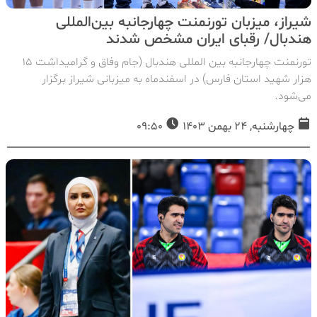
شیراز، میزبان تورنمنت چهارجانبه بین‌المللی
هندبال/ رقبای ایران مشخص شدند
تورنمنت چهارجانبه بین المللی هندبال (جام وفاق و گرامیداشت 15
هزار شهید استان فارس) در اسفندماه به میزبانی شیراز برگزار
می‌شود.
چهارشنبه, 24 بهمن 1403
09:50