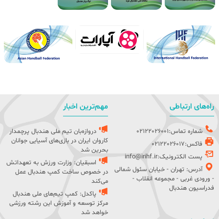
راه‌های ارتباطی
مهم‌ترین اخبار
شماره تماس:02122026001
دروازه‌بان تیم ملی هندبال پرچمدار
کاروان ایران در بازی‌های آسیایی جوانان
فاکس:02122026017
بحرین شد
پست الکترونیک:info@irihf.ir
اسبقیان: وزارت ورزش به تعهداتش
آدرس: تهران - خیابان سئول شمالی
در خصوص ساخت کمپ هندبال عمل
- ورودی غربی - مجموعه انقلاب -
می‌کند
فدراسیون هندبال
پاکدل: کمپ تیم‌های ملی هندبال
مرکز توسعه و آموزش این رشته ورزشی
خواهد شد