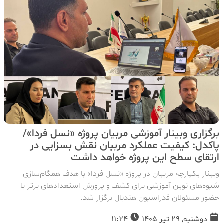
برگزاری وبینار آموزشی مربیان پروژه «نسل فردا»/
پاکدل: کیفیت عملکرد مربیان نقش بسزایی در
ارتقای سطح این پروژه خواهد داشت
وبینار یکپارچه مربیان در پروژه «نسل فردا» با هدف همگام‌سازی
شیوه‌های نوین آموزشی برای کشف و پرورش استعدادهای برتر با
حضور مسئولان فدراسیون هندبال برگزار شد.
دوشنبه, 29 تیر 1405
11:24