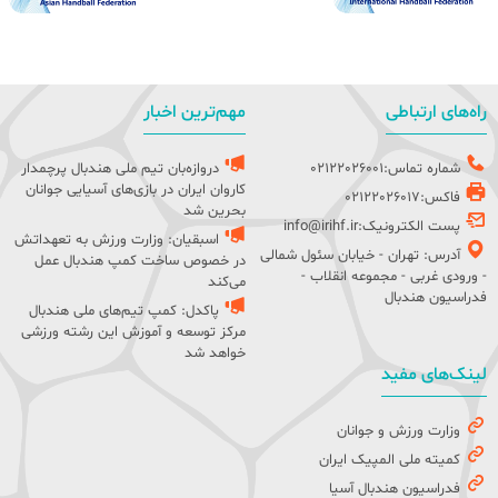
راه‌های ارتباطی
مهم‌ترین اخبار
شماره تماس:02122026001
دروازه‌بان تیم ملی هندبال پرچمدار
کاروان ایران در بازی‌های آسیایی جوانان
فاکس:02122026017
بحرین شد
پست الکترونیک:info@irihf.ir
اسبقیان: وزارت ورزش به تعهداتش
آدرس: تهران - خیابان سئول شمالی
در خصوص ساخت کمپ هندبال عمل
- ورودی غربی - مجموعه انقلاب -
می‌کند
فدراسیون هندبال
پاکدل: کمپ تیم‌های ملی هندبال
مرکز توسعه و آموزش این رشته ورزشی
خواهد شد
لینک‌های مفید
وزارت ورزش و جوانان
کمیته ملی المپیک ایران
فدراسیون هندبال آسیا