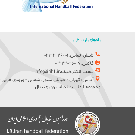
راه‌های ارتباطی
شماره تماس:02122026001
فاکس:02122026017
پست الکترونیک:info@irihf.ir
آدرس: تهران - خیابان سئول شمالی - ورودی غربی -
مجموعه انقلاب - فدراسیون هندبال