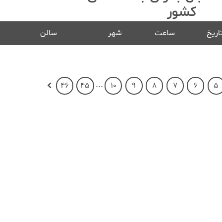
کشور
اریخ
ساعت
شهر
سالن
...
46
45
10
9
8
7
6
5