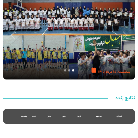
Next
Previous
پنجشنبه, 15 مرداد 1405
نتایج زنده
تیم اول
تیم دوم
تاریخ
شهر
سالن
نتیجه
وضعیت