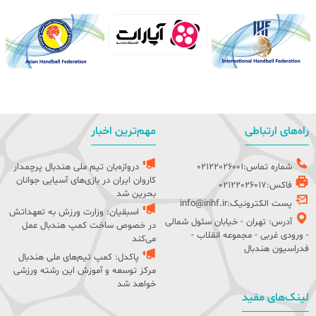
راه‌های ارتباطی
مهم‌ترین اخبار
شماره تماس:02122026001
دروازه‌بان تیم ملی هندبال پرچمدار
کاروان ایران در بازی‌های آسیایی جوانان
فاکس:02122026017
بحرین شد
پست الکترونیک:info@irihf.ir
اسبقیان: وزارت ورزش به تعهداتش
آدرس: تهران - خیابان سئول شمالی
در خصوص ساخت کمپ هندبال عمل
- ورودی غربی - مجموعه انقلاب -
می‌کند
فدراسیون هندبال
پاکدل: کمپ تیم‌های ملی هندبال
مرکز توسعه و آموزش این رشته ورزشی
خواهد شد
لینک‌های مفید