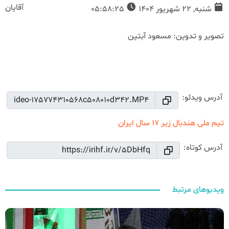
آقایان
شنبه, 22 شهریور 1404
05:58:25
تصویر و تدوین: مسعود آبتین
00:56
Play
Mute
Settings
PIP
Ente
Play
full
آدرس ویدئو:
تیم ملی هندبال زیر 17 سال ایران
آدرس کوتاه:
ویدیوهای مرتبط