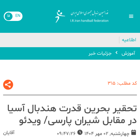
EN
فا
🔴
اطلاعیه
آموزش
جزئیات خبر
کد مطلب: 315
تحقیر بحرین قدرت هندبال آسیا
در مقابل شیران پارسی/ ویدئو
آقایان
چهارشنبه, 02 مهر 1404
09:47:26