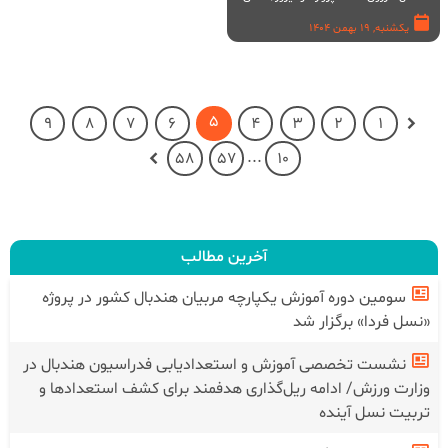
یکشنبه, 19 بهمن 1404
5
9
8
7
6
4
3
2
1
...
58
57
10
آخرین مطالب
سومین دوره آموزش یکپارچه مربیان هندبال کشور در پروژه
«نسل فردا» برگزار شد
نشست تخصصی آموزش و استعدادیابی فدراسیون هندبال در
وزارت ورزش/ ادامه ریل‌گذاری هدفمند برای کشف استعدادها و
تربیت نسل آینده