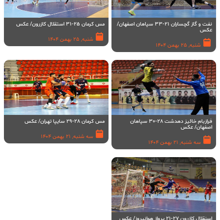
نفت و گاز گچساران 21-33 سپاهان اصفهان/
مس کرمان 25-31 استقلال کازرون/ عکس
عکس
شنبه, 25 بهمن 1404
شنبه, 25 بهمن 1404
فرازبام خائیز دهدشت 28-30 سپاهان
مس کرمان 28-29 سایپا تهران/ عکس
اصفهان/ عکس
سه شنبه, 21 بهمن 1404
سه شنبه, 21 بهمن 1404
اسنقلال کازرون ۲۷-۲۱ پرواز هوانیروز/ عکس