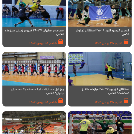
کسری گرمدره البرز 18-25 استقلال تهران/
سپاهان اصفهان 37-29 نیروی زمینی سبزوار/
عکس
عکس
شنبه, 25 بهمن 1404
شنبه, 25 بهمن 1404
استقلال کازرون 32-25 فرازبام خائیز
روز اول مسابقات لیگ دسته یک هندبال
دهدشت/ عکس
بانوان/ عکس
شنبه, 25 بهمن 1404
شنبه, 25 بهمن 1404