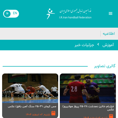
EN
فا
اطلاعیه
آموزش
جزئیات خبر
گالری تصاویر
فرازبام خائیز دهدشت 28-25 پرواز هوانیروز/
مس کرمان 31-25 سنگ آهن بافق/ عکس
عکس
شنبه, 02 اسفند 1404
شنبه, 02 اسفند 1404