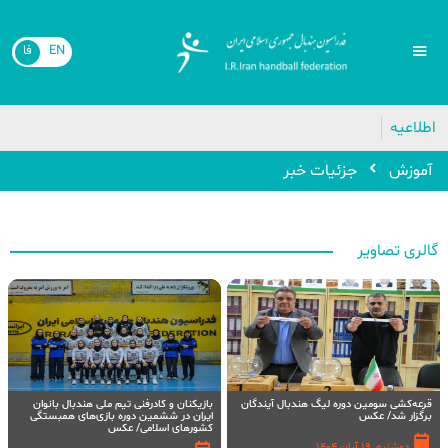
EN
فا
اطلاعیه
آموزش
جزئیات خبر
گالری تصاویر
قرعه‌کشی سومین دوره لیگ هندبال آیندگان
بازیکنان و کادرفنی تیم ملی هندبال بانوان
برگزار شد/ عکس
ایران در ششمین دوره بازی‌های همبستگی
کشورهای اسلامی/ عکس
دوشنبه, 19 آبان 1404