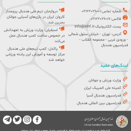
شماره تماس:02122026001
دروازه‌بان تیم ملی هندبال پرچمدار
کاروان ایران در بازی‌های آسیایی جوانان
فاکس:02122026017
بحرین شد
پست الکترونیک:info@irihf.ir
اسبقیان: وزارت ورزش به تعهداتش
آدرس: تهران - خیابان سئول شمالی
در خصوص ساخت کمپ هندبال عمل
- ورودی غربی - مجموعه انقلاب -
می‌کند
فدراسیون هندبال
پاکدل: کمپ تیم‌های ملی هندبال
مرکز توسعه و آموزش این رشته ورزشی
خواهد شد
لینک‌های مفید
وزارت ورزش و جوانان
کمیته ملی المپیک ایران
فدراسیون هندبال آسیا
فدراسیون بین المللی هندبال
کلیه حقوق خبری و تصویری این سایت متعلق به فدراسیون هندبال جمهوری اسلامی ایران میباشد