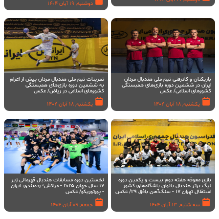
دوشنبه, 19 آبان 1404
بازیکنان و کادرفنی تیم ملی هندبال مردان
تمرینات تیم ملی هندبال مردان پیش از اعزام
ایران در ششمین دوره بازی‌های همبستگی
به ششمین دوره بازی‌های همبستگی
کشورهای اسلامی/ عکس
کشورهای اسلامی در ریاض/ عکس
یکشنبه, 18 آبان 1404
یکشنبه, 18 آبان 1404
بازی معوقه هفته دوم بیست و یکمین دوره
نخستین دوره مسابقات هندبال قهرمانی زیر
لیگ برتر هندبال بانوان باشگاه‌های کشور
۱۷ سال جهان ۲۰۲۵ - مراکش؛ رده‌بندی: ایران
استقلال تهران ۱۷ - سنگ‌آهن بافق ۲۹/ عکس
- پورتوریکو/ عکس
سه شنبه, 13 آبان 1404
جمعه, 09 آبان 1404