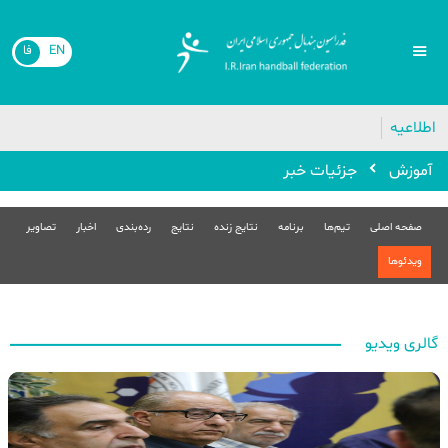
EN
فا
اطلاعیه
آموزش
جزئیات خبر
صفحه اصلی
تیم‌ها
برنامه
نتایج زنده
نتایج
رده‌بندی
اخبار
تصاویر
ویدئوها
گالری ویدیو