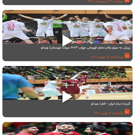
دوشنبه, 19 اردیبهشت 1401
پیش به سوی رقابت‌های قهرمانی جهان ۲۰۲۳ سوئد/ لهستان/ ویدئو
سه شنبه, 12 بهمن 1400
گزیده دیدار ایران - قطر/ ویدئو
یکشنبه, 10 بهمن 1400