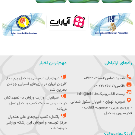
راه‌های ارتباطی
مهم‌ترین اخبار
شماره تماس:02122026001
دروازه‌بان تیم ملی هندبال پرچمدار
کاروان ایران در بازی‌های آسیایی جوانان
فاکس:02122026017
بحرین شد
پست الکترونیک:info@irihf.ir
اسبقیان: وزارت ورزش به تعهداتش
آدرس: تهران - خیابان سئول شمالی
در خصوص ساخت کمپ هندبال عمل
- ورودی غربی - مجموعه انقلاب -
می‌کند
فدراسیون هندبال
پاکدل: کمپ تیم‌های ملی هندبال
مرکز توسعه و آموزش این رشته ورزشی
خواهد شد
لینک‌های مفید