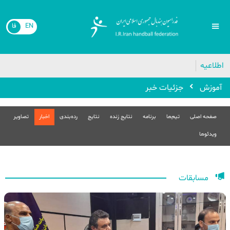
EN
فا
اطلاعیه
آموزش
جزئیات خبر
صفحه اصلی
تیم‌ها
برنامه
نتایج زنده
نتایج
رده‌بندی
اخبار
تصاویر
ویدئوها
مسابقات