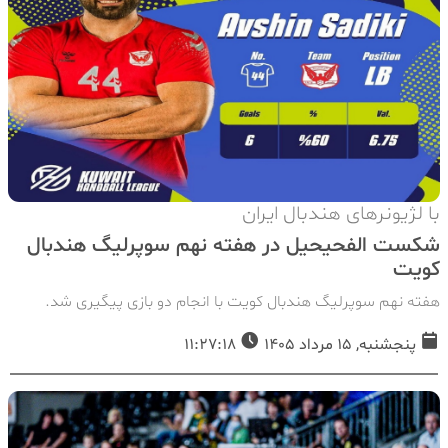
با لژیونرهای هندبال ایران
شکست الفحیحیل در هفته نهم سوپرلیگ هندبال
کویت
هفته نهم سوپرلیگ هندبال کویت با انجام دو بازی پیگیری شد.
پنجشنبه, 15 مرداد 1405
11:27:18