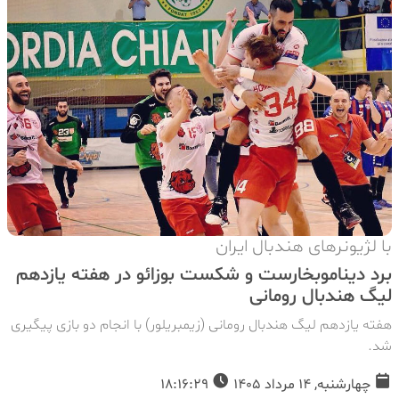
با لژیونرهای هندبال ایران
برد دیناموبخارست و شکست بوزائو در هفته یازدهم
لیگ هندبال رومانی
هفته یازدهم لیگ هندبال رومانی (زیمبریلور) با انجام دو بازی پیگیری
شد.
چهارشنبه, 14 مرداد 1405
18:16:29