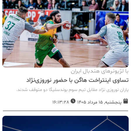
با لژیونرهای هندبال ایران
تساوی اینتراخت هاگن با حضور نوروزی‌نژاد
یاران نوروزی نژاد مقابل تیم سوم بوندسلیگا دو متوقف شدند.
پنجشنبه, 15 مرداد 1405
16:13:28