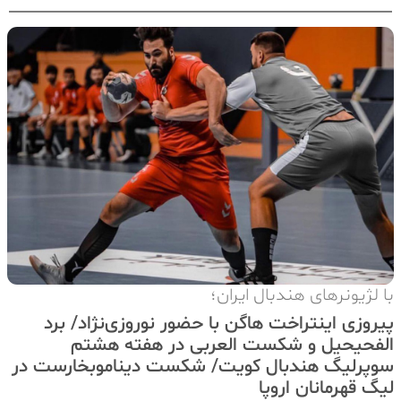
با لژیونرهای هندبال ایران؛
پیروزی اینتراخت هاگن با حضور نوروزی‌نژاد/ برد
الفحیحیل و شکست العربی در هفته هشتم
سوپرلیگ هندبال کویت/ شکست دیناموبخارست در
لیگ قهرمانان اروپا