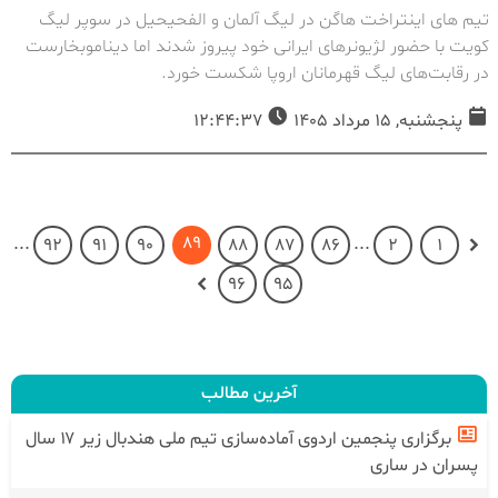
تیم های اینتراخت هاگن در لیگ آلمان و الفحیحیل در سوپر لیگ
کویت با حضور لژیونرهای ایرانی خود پیروز شدند اما دیناموبخارست
در رقابت‌های لیگ قهرمانان اروپا شکست خورد.
پنجشنبه, 15 مرداد 1405
12:44:37
89
...
...
92
91
90
88
87
86
2
1
96
95
آخرین مطالب
برگزاری پنجمین اردوی آماده‌سازی تیم ملی هندبال زیر ۱۷ سال
پسران در ساری