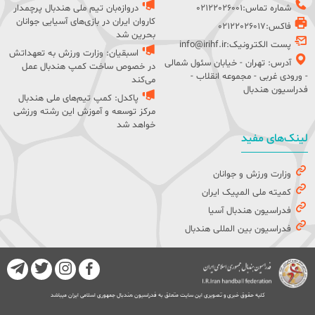
شماره تماس:02122026001
دروازه‌بان تیم ملی هندبال پرچمدار
کاروان ایران در بازی‌های آسیایی جوانان
فاکس:02122026017
بحرین شد
پست الکترونیک:info@irihf.ir
اسبقیان: وزارت ورزش به تعهداتش
آدرس: تهران - خیابان سئول شمالی
در خصوص ساخت کمپ هندبال عمل
- ورودی غربی - مجموعه انقلاب -
می‌کند
فدراسیون هندبال
پاکدل: کمپ تیم‌های ملی هندبال
مرکز توسعه و آموزش این رشته ورزشی
خواهد شد
لینک‌های مفید
وزارت ورزش و جوانان
کمیته ملی المپیک ایران
فدراسیون هندبال آسیا
فدراسیون بین المللی هندبال
کلیه حقوق خبری و تصویری این سایت متعلق به فدراسیون هندبال جمهوری اسلامی ایران میباشد