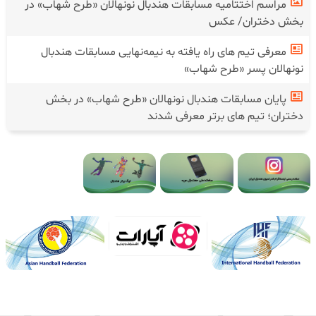
سبزوار، میزبان مرحله دوم اردوی تیم ملی هندبال/ کلاییچ ۲۳
بازیکن را فراخواند
مراسم اختتامیه مسابقات هندبال نونهالان «طرح شهاب» در
بخش دختران/ عکس
معرفی تیم های راه یافته به نیمه‌نهایی مسابقات هندبال
نونهالان پسر «طرح شهاب»
پایان مسابقات هندبال نونهالان «طرح شهاب» در بخش
دختران؛ تیم های برتر معرفی شدند