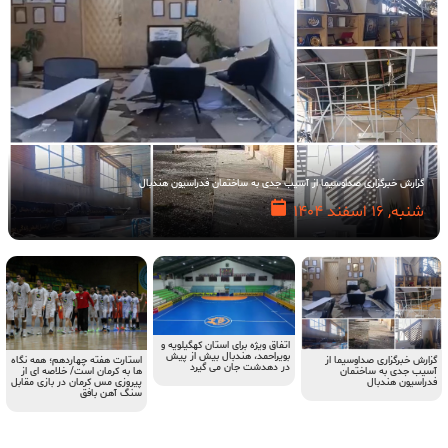
گزارش خبرگزاری صداوسیما از آسیب جدی به ساختمان فدراسیون هندبال
شنبه, 16 اسفند 1404
اتفاق ویژه برای استان کهگیلویه و
بویراحمد، هندبال بیش از پیش
استارت هفته چهاردهم؛ همه نگاه
گزارش خبرگزاری صداوسیما از
در دهدشت جان می گیرد
ها به کرمان است/ خلاصه ای از
آسیب جدی به ساختمان