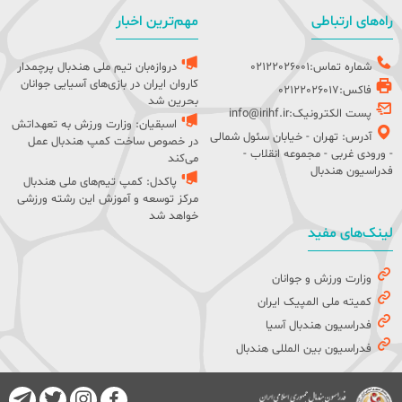
راه‌های ارتباطی
مهم‌ترین اخبار
شماره تماس:02122026001
دروازه‌بان تیم ملی هندبال پرچمدار
کاروان ایران در بازی‌های آسیایی جوانان
فاکس:02122026017
بحرین شد
پست الکترونیک:info@irihf.ir
اسبقیان: وزارت ورزش به تعهداتش
آدرس: تهران - خیابان سئول شمالی
در خصوص ساخت کمپ هندبال عمل
- ورودی غربی - مجموعه انقلاب -
می‌کند
فدراسیون هندبال
پاکدل: کمپ تیم‌های ملی هندبال
مرکز توسعه و آموزش این رشته ورزشی
خواهد شد
لینک‌های مفید
وزارت ورزش و جوانان
کمیته ملی المپیک ایران
فدراسیون هندبال آسیا