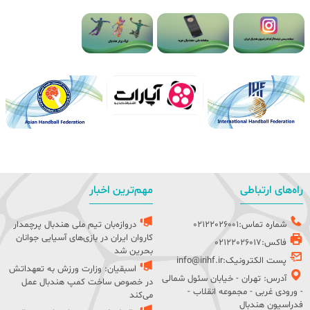
راه‌های ارتباطی
مهم‌ترین اخبار
شماره تماس:02122026001
دروازه‌بان تیم ملی هندبال پرچمدار
کاروان ایران در بازی‌های آسیایی جوانان
فاکس:02122026017
بحرین شد
پست الکترونیک:info@irihf.ir
اسبقیان: وزارت ورزش به تعهداتش
آدرس: تهران - خیابان سئول شمالی
در خصوص ساخت کمپ هندبال عمل
- ورودی غربی - مجموعه انقلاب -
می‌کند
فدراسیون هندبال