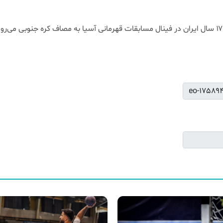
ay
Play