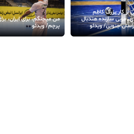
ی از کار بزرگ کاظم
‎من میجنگم، برای ایران، برا
، مربی سازنده هندبال
پرچم/ ویدئو
اسان جنوبی/ ویدئو