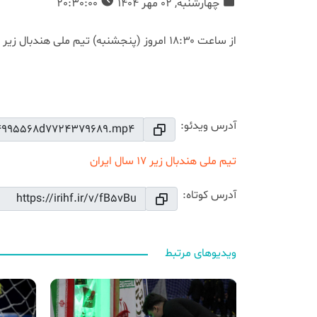
چهارشنبه, 02 مهر 1404
20:30:00
از ساعت ۱۸:۳۰ امروز (پنجشنبه) تیم ملی هندبال زیر ۱۷ سال ایران در فینال مسابقات قهرمانی آسیا به مصاف کره جنوبی می‌رود.
01:34
Mute
Settings
PIP
Enter
fullscreen
آدرس ویدئو:
تیم ملی هندبال زیر 17 سال ایران
آدرس کوتاه:
ویدیوهای مرتبط