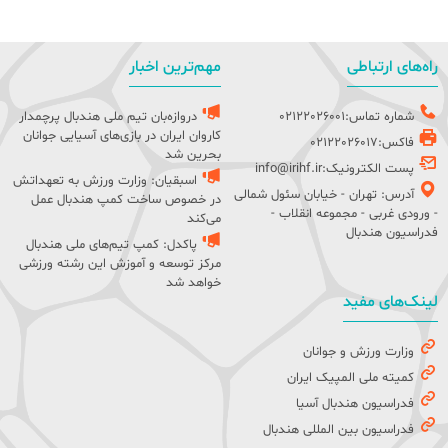
راه‌های ارتباطی
مهم‌ترین اخبار
شماره تماس:02122026001
دروازه‌بان تیم ملی هندبال پرچمدار
کاروان ایران در بازی‌های آسیایی جوانان
فاکس:02122026017
بحرین شد
پست الکترونیک:info@irihf.ir
اسبقیان: وزارت ورزش به تعهداتش
آدرس: تهران - خیابان سئول شمالی
در خصوص ساخت کمپ هندبال عمل
- ورودی غربی - مجموعه انقلاب -
می‌کند
فدراسیون هندبال
پاکدل: کمپ تیم‌های ملی هندبال
مرکز توسعه و آموزش این رشته ورزشی
خواهد شد
لینک‌های مفید
وزارت ورزش و جوانان
کمیته ملی المپیک ایران
فدراسیون هندبال آسیا
فدراسیون بین المللی هندبال