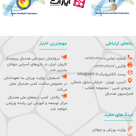
راه‌های ارتباطی
مهم‌ترین اخبار
شماره تماس:02122026001
دروازه‌بان تیم ملی هندبال پرچمدار
کاروان ایران در بازی‌های آسیایی جوانان
فاکس:02122026017
بحرین شد
پست الکترونیک:info@irihf.ir
اسبقیان: وزارت ورزش به تعهداتش
آدرس: تهران - خیابان سئول شمالی
در خصوص ساخت کمپ هندبال عمل
- ورودی غربی - مجموعه انقلاب -
می‌کند
فدراسیون هندبال
پاکدل: کمپ تیم‌های ملی هندبال
مرکز توسعه و آموزش این رشته ورزشی
خواهد شد
لینک‌های مفید
وزارت ورزش و جوانان