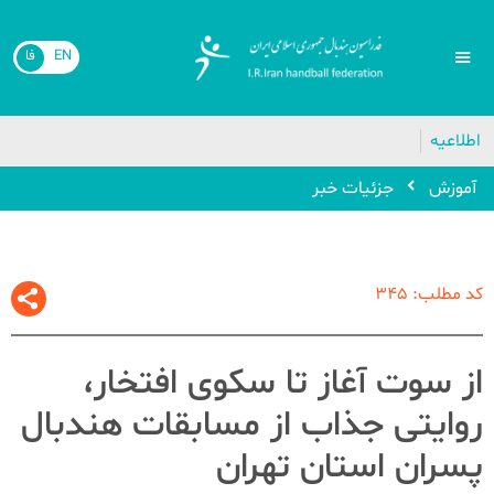
EN
فا
🔴
اطلاعیه
آموزش
جزئیات خبر
کد مطلب: 345
از سوت آغاز تا سکوی افتخار،
روایتی جذاب از مسابقات هندبال
پسران استان تهران