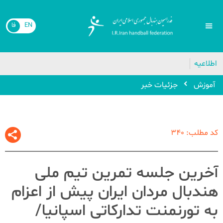
EN
فا
🔴
اطلاعیه
آموزش
جزئیات خبر
کد مطلب: 340
آخرین جلسه تمرین تیم ملی
هندبال مردان ایران پیش از اعزام
به تورنمنت تدارکاتی اسپانیا/