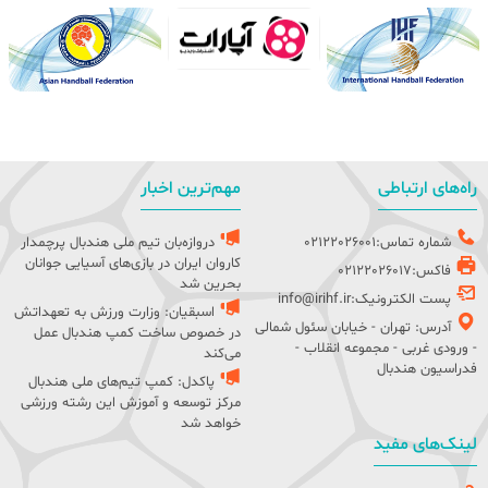
راه‌های ارتباطی
مهم‌ترین اخبار
شماره تماس:02122026001
دروازه‌بان تیم ملی هندبال پرچمدار
کاروان ایران در بازی‌های آسیایی جوانان
فاکس:02122026017
بحرین شد
پست الکترونیک:info@irihf.ir
اسبقیان: وزارت ورزش به تعهداتش
آدرس: تهران - خیابان سئول شمالی
در خصوص ساخت کمپ هندبال عمل
- ورودی غربی - مجموعه انقلاب -
می‌کند
فدراسیون هندبال
پاکدل: کمپ تیم‌های ملی هندبال
مرکز توسعه و آموزش این رشته ورزشی
خواهد شد
لینک‌های مفید