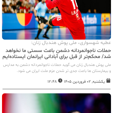
عطیه شهسواری، ملی پوش هندبال زنان:
حملات ناجوانمردانه دشمن باعث سستی ما نخواهد
شد/ محکم‌تر از قبل برای آبادانی ایرانمان ایستاده‌ایم
ملی پوش هندبال زنان می گوید حملات ناجوانمردانه دشمن به مدارس
و بیمارستان ها باعث جدی تر شدن عزم ملت ایران می شود.
یکشنبه, 02 فروردین 1405
12:48