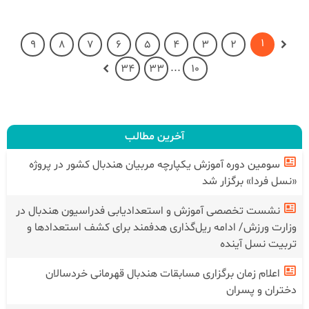
1
9
8
7
6
5
4
3
2
...
34
33
10
آخرین مطالب
سومین دوره آموزش یکپارچه مربیان هندبال کشور در پروژه
«نسل فردا» برگزار شد
نشست تخصصی آموزش و استعدادیابی فدراسیون هندبال در
وزارت ورزش/ ادامه ریل‌گذاری هدفمند برای کشف استعدادها و
تربیت نسل آینده
اعلام زمان برگزاری مسابقات هندبال قهرمانی خردسالان
دختران و پسران