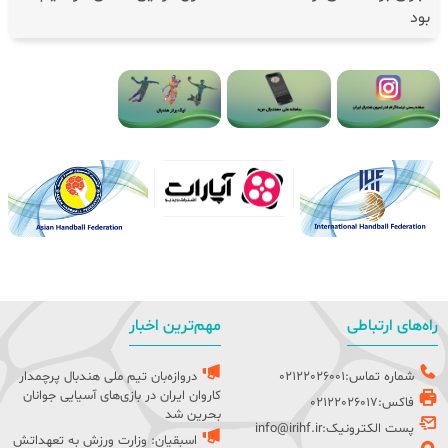
بود
راه‌های ارتباطی
مهم‌ترین اخبار
شماره تماس:02122026001
دروازه‌بان تیم ملی هندبال پرچمدار
کاروان ایران در بازی‌های آسیایی جوانان
فاکس:02122026017
بحرین شد
پست الکترونیک:info@irihf.ir
اسبقیان: وزارت ورزش به تعهداتش