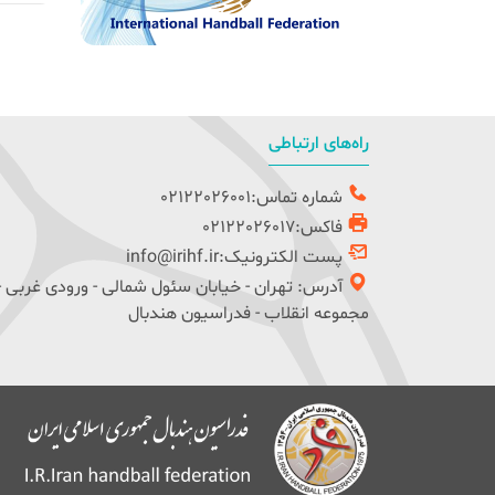
راه‌های ارتباطی
شماره تماس:02122026001
فاکس:02122026017
پست الکترونیک:info@irihf.ir
آدرس: تهران - خیابان سئول شمالی - ورودی غربی -
مجموعه انقلاب - فدراسیون هندبال