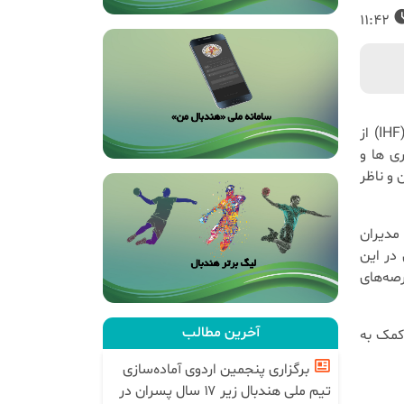
11:42
به گزارش روابط عمومی فدراسیون هندبال، فدراسیون جهانی هندبال (IHF) از
ی ها و
 و ناظر
 و مدیران
در این
صه‌های
آخرین مطالب
کمک به
برگزاری پنجمین اردوی آماده‌سازی
تیم ملی هندبال زیر ۱۷ سال پسران در