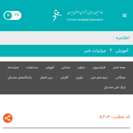
EN
فا
اطلاعیه
آموزش
جزئیات خبر
همه اخبار
فدراسیون
بانوان
ساحلی
آموزش
مسابقات
هیئت‌ها
همگانی
تیم های ملی
داوری
آقایان
بین الملل
باشگاه‌های هندبال
لیگ ملی هندبال
کد مطلب: 5204