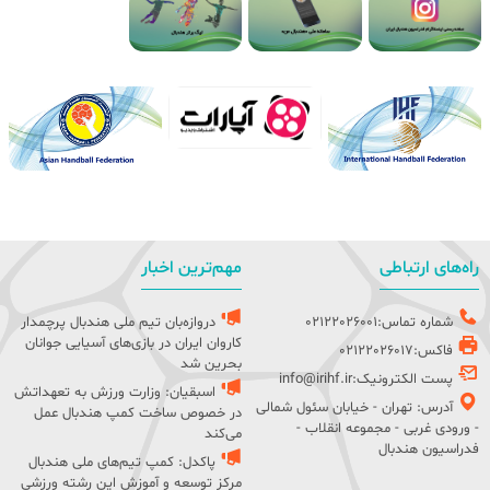
راه‌های ارتباطی
مهم‌ترین اخبار
شماره تماس:02122026001
دروازه‌بان تیم ملی هندبال پرچمدار
کاروان ایران در بازی‌های آسیایی جوانان
فاکس:02122026017
بحرین شد
پست الکترونیک:info@irihf.ir
اسبقیان: وزارت ورزش به تعهداتش
آدرس: تهران - خیابان سئول شمالی
در خصوص ساخت کمپ هندبال عمل
- ورودی غربی - مجموعه انقلاب -
می‌کند
فدراسیون هندبال
پاکدل: کمپ تیم‌های ملی هندبال
مرکز توسعه و آموزش این رشته ورزشی