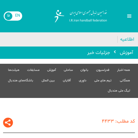
EN
فا
🔴
اطلاعیه
آموزش
جزئیات خبر
همه اخبار
فدراسیون
بانوان
ساحلی
آموزش
مسابقات
هیئت‌ها
همگانی
تیم های ملی
داوری
آقایان
بین الملل
باشگاه‌های هندبال
لیگ ملی هندبال
کد مطلب: 4433