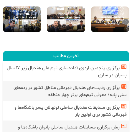
پاکدل: هندبال اردبیل
دیدار مسئولین هیات
باید به جایگاه واقعی
هندبال استان مرکزی با
خود بازگردد/ با اجرای
با رأی اعضای مجمع؛
رئیس فدراسیون/
برنامه های ارائه شده،
منصور جبری رئیس
میزبانی اراک از طرح
شاهد تحول در این
هیأت هندبال استان
شهاب مورد تقدیر قرار
›
‹
استان خواهیم بود
اردبیل شد
گرفت
آخرین مطالب
برگزاری پنجمین اردوی آماده‌سازی تیم ملی هندبال زیر ۱۷ سال
پسران در ساری
برگزاری رقابت‌های هندبال قهرمانی مناطق کشور در رده‌های
سنی پایه/ معرفی تیم‌های برتر چهار منطقه
برگزاری مسابقات هندبال ساحلی نونهالان پسر باشگاه‌ها و
قهرمانی کشور برای اولین بار
زمان برگزاری مسابقات هندبال ساحلی بانوان باشگاه‌ها و