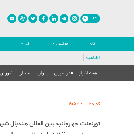
EN
فا
خانه
فدراسیون
اخبار
اطلاعیه
همه اخبار
فدراسیون
بانوان
ساحلی
آموزش
کد مطلب: 4053
تورنمنت چهارجانبه بین المللی هندبال شیراز(جام وفاق و گر