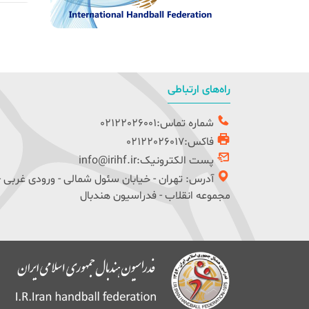
راه‌های ارتباطی
شماره تماس:02122026001
فاکس:02122026017
پست الکترونیک:info@irihf.ir
آدرس: تهران - خیابان سئول شمالی - ورودی غربی -
مجموعه انقلاب - فدراسیون هندبال