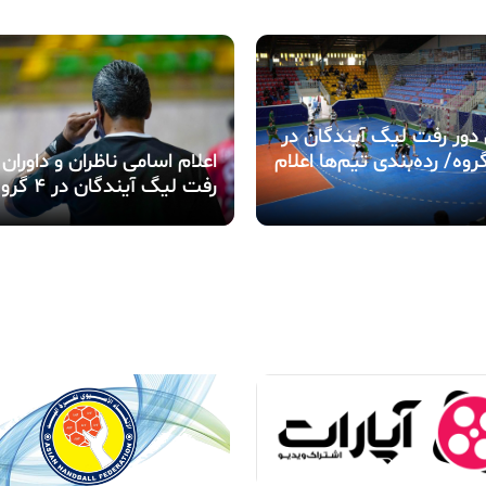
 دور رفت لیگ آیندگان در
روه/ رده‌بندی تیم‌ها اعلام
اعلام اسامی ناظران و داوران 
رفت لیگ آیندگان در 4 گروه