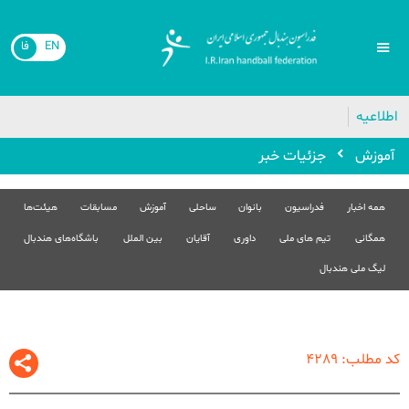
EN
فا
اطلاعیه
آموزش
جزئیات خبر
همه اخبار
فدراسیون
بانوان
ساحلی
آموزش
مسابقات
هیئت‌ها
همگانی
تیم های ملی
داوری
آقایان
بین الملل
باشگاه‌های هندبال
لیگ ملی هندبال
کد مطلب: 4289