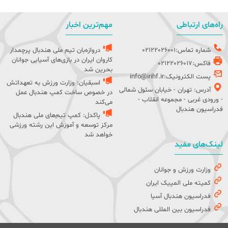
راه‌های ارتباطی
مهم‌ترین اخبار
شماره تماس:02122026001
دروازه‌بان تیم ملی هندبال پرچمدار
کاروان ایران در بازی‌های آسیایی جوانان
فاکس:02122026017
بحرین شد
پست الکترونیک:info@irihf.ir
اسبقیان: وزارت ورزش به تعهداتش
آدرس: تهران - خیابان سئول شمالی
در خصوص ساخت کمپ هندبال عمل
- ورودی غربی - مجموعه انقلاب -
می‌کند
فدراسیون هندبال
پاکدل: کمپ تیم‌های ملی هندبال
مرکز توسعه و آموزش این رشته ورزشی
خواهد شد
لینک‌های مفید
وزارت ورزش و جوانان
کمیته ملی المپیک ایران
فدراسیون هندبال آسیا
فدراسیون بین المللی هندبال