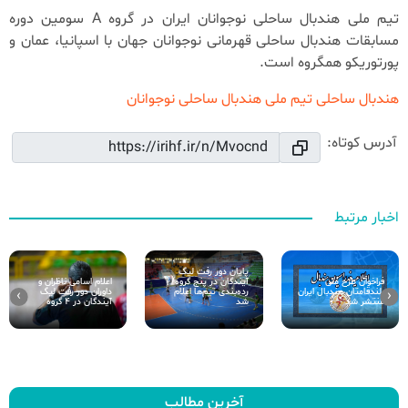
تیم ملی هندبال ساحلی نوجوانان ایران در گروه A سومین دوره
مسابقات هندبال ساحلی قهرمانی نوجوانان جهان با اسپانیا، عمان و
پورتوریکو همگروه است.
هندبال ساحلی
تیم ملی هندبال ساحلی نوجوانان
آدرس کوتاه:
اخبار مرتبط
پایان دور رفت لیگ
آیندگان در پنج گروه/
اعلام اسامی ناظران و
فراخوان طرح ملی
رده‌بندی تیم‌ها اعلام
داوران دور رفت لیگ
بلند‌قامتان هندبال ایران
›
‹
شد
آیندگان در 4 گروه
منتشر شد
آخرین مطالب