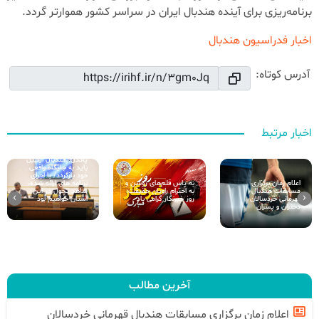
برنامه‌ریزی برای آینده هندبال ایران در سراسر کشور هموارتر گردد.
اخبار فدراسیون هندبال
آدرس کوتاه:
اخبار مرتبط
پاکدل: هندبال اردبیل
باید به جایگاه واقعی
خود بازگردد/ با اجرای
اعلام زمان برگزاری
برنامه های ارائه شده،
به پاس قلم‌های روشن و
مسابقات هندبال
شاهد تحول در این
به احترام راویان حقیقت؛
›
‹
قهرمانی خردسالان
استان خواهیم بود
روز خبرنگار گرامی باد
دختران و پسران
آخرین مطالب
اعلام زمان برگزاری مسابقات هندبال قهرمانی خردسالان