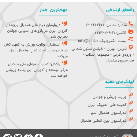
راه‌های ارتباطی
مهم‌ترین اخبار
شماره تماس:02122026001
دروازه‌بان تیم ملی هندبال پرچمدار
کاروان ایران در بازی‌های آسیایی جوانان
فاکس:02122026017
بحرین شد
پست الکترونیک:info@irihf.ir
اسبقیان: وزارت ورزش به تعهداتش
آدرس: تهران - خیابان سئول شمالی
در خصوص ساخت کمپ هندبال عمل
- ورودی غربی - مجموعه انقلاب -
می‌کند
فدراسیون هندبال
پاکدل: کمپ تیم‌های ملی هندبال
مرکز توسعه و آموزش این رشته ورزشی
خواهد شد
لینک‌های مفید
وزارت ورزش و جوانان
کمیته ملی المپیک ایران
فدراسیون هندبال آسیا
فدراسیون بین المللی هندبال