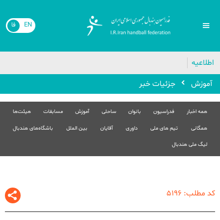
EN
فا
اطلاعیه
آموزش
جزئیات خبر
همه اخبار
فدراسیون
بانوان
ساحلی
آموزش
مسابقات
هیئت‌ها
همگانی
تیم های ملی
داوری
آقایان
بین الملل
باشگاه‌های هندبال
لیگ ملی هندبال
کد مطلب: 5196