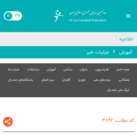
EN
فا
🔴
اطلاعیه
آموزش
جزئیات خبر
همه اخبار
فدراسیون
بانوان
ساحلی
آموزش
مسابقات
هیئت‌ها
همگانی
تیم های ملی
داوری
آقایان
بین الملل
باشگاه‌های هندبال
لیگ ملی هندبال
کد مطلب: 3892