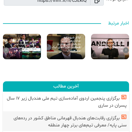
اخبار مرتبط
ابلاغ شیوه‌نامه
ساماندهی جذب
زمان قرعه‌کشی فصل
جشن قهرمانی استقلال
بازیکنان ملی‌پوش و
جدید لیگ برتر هندبال
کازرون در لیگ برتر
شفافیت قراردادهای لیگ
باشگاه‌های کشور اعلام
هندبال با حضور رئیس
›
‹
برتر هندبال
شد
فدراسیون برگزار شد
آخرین مطالب
برگزاری پنجمین اردوی آماده‌سازی تیم ملی هندبال زیر ۱۷ سال
پسران در ساری
برگزاری رقابت‌های هندبال قهرمانی مناطق کشور در رده‌های
سنی پایه/ معرفی تیم‌های برتر چهار منطقه