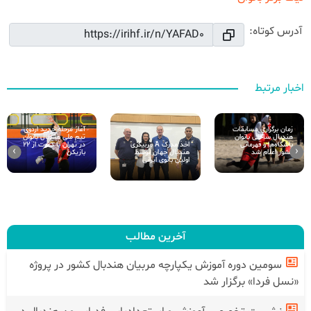
آدرس کوتاه:
اخبار مرتبط
زمان برگزاری مسابقات
آغاز مرحله جدید اردوی
هندبال ساحلی بانوان
تیم ملی هندبال بانوان
اخذ مدرک A مربیگری
باشگاه‌ها و قهرمانی
در تهران با دعوت از ۲۲
›
‹
هندبال جهان توسط
کشور اعلام شد
بازیکن
اولین بانوی ایرانی
آخرین مطالب
سومین دوره آموزش یکپارچه مربیان هندبال کشور در پروژه
«نسل فردا» برگزار شد