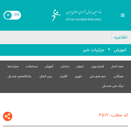
EN
فا
🔴
اطلاعیه
آموزش
جزئیات خبر
همه اخبار
فدراسیون
بانوان
ساحلی
آموزش
مسابقات
هیئت‌ها
همگانی
تیم های ملی
داوری
آقایان
بین الملل
باشگاه‌های هندبال
لیگ ملی هندبال
کد مطلب: 4519