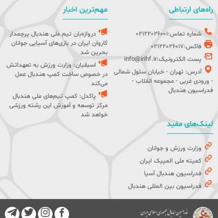
راه‌های ارتباطی
مهم‌ترین اخبار
شماره تماس:02122026001
دروازه‌بان تیم ملی هندبال پرچمدار
کاروان ایران در بازی‌های آسیایی جوانان
فاکس:02122026017
بحرین شد
پست الکترونیک:info@irihf.ir
اسبقیان: وزارت ورزش به تعهداتش
آدرس: تهران - خیابان سئول شمالی
در خصوص ساخت کمپ هندبال عمل
- ورودی غربی - مجموعه انقلاب -
می‌کند
فدراسیون هندبال
پاکدل: کمپ تیم‌های ملی هندبال
مرکز توسعه و آموزش این رشته ورزشی
خواهد شد
لینک‌های مفید
وزارت ورزش و جوانان
کمیته ملی المپیک ایران
فدراسیون هندبال آسیا
فدراسیون بین المللی هندبال