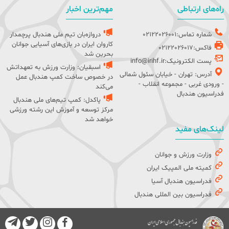
راه‌های ارتباطی
مهم‌ترین اخبار
شماره تماس:02122026001
دروازه‌بان تیم ملی هندبال پرچمدار
کاروان ایران در بازی‌های آسیایی جوانان
فاکس:02122026017
بحرین شد
پست الکترونیک:info@irihf.ir
اسبقیان: وزارت ورزش به تعهداتش
آدرس: تهران - خیابان سئول شمالی
در خصوص ساخت کمپ هندبال عمل
- ورودی غربی - مجموعه انقلاب -
می‌کند
فدراسیون هندبال
پاکدل: کمپ تیم‌های ملی هندبال
مرکز توسعه و آموزش این رشته ورزشی
خواهد شد
لینک‌های مفید
وزارت ورزش و جوانان
کمیته ملی المپیک ایران
فدراسیون هندبال آسیا
فدراسیون بین المللی هندبال