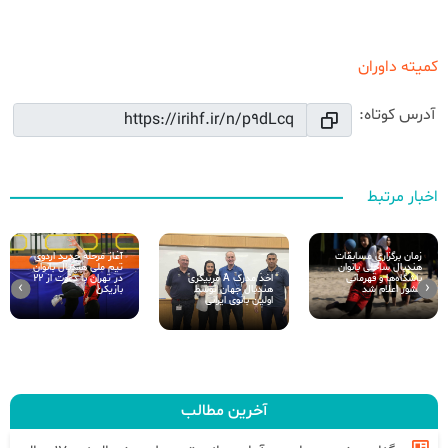
کمیته داوران
آدرس کوتاه:
اخبار مرتبط
زمان برگزاری مسابقات
آغاز مرحله جدید اردوی
هندبال ساحلی بانوان
تیم ملی هندبال بانوان
اخذ مدرک A مربیگری
باشگاه‌ها و قهرمانی
در تهران با دعوت از ۲۲
›
‹
هندبال جهان توسط
کشور اعلام شد
بازیکن
اولین بانوی ایرانی
آخرین مطالب