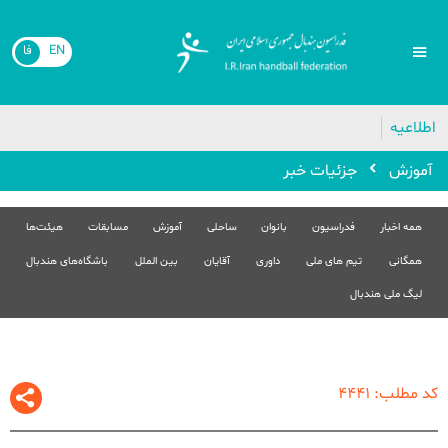
EN
فا
🔴
اطلاعیه
آموزش
جزئیات خبر
همه اخبار
فدراسیون
بانوان
ساحلی
آموزش
مسابقات
هیئت‌ها
همگانی
تیم های ملی
داوری
آقایان
بین الملل
باشگاه‌های هندبال
لیگ ملی هندبال
کد مطلب: 4441