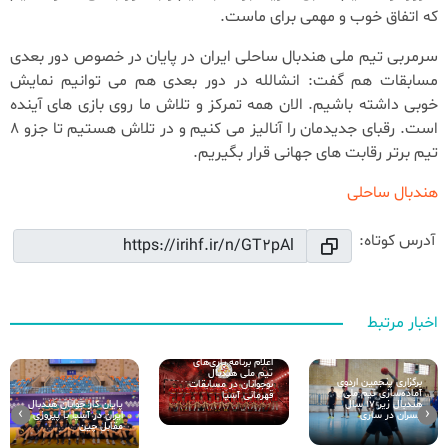
که اتفاق خوب و مهمی برای ماست.
سرمربی تیم ملی هندبال ساحلی ایران در پایان در خصوص دور بعدی
مسابقات هم گفت: انشالله در دور بعدی هم می توانیم نمایش
خوبی داشته باشیم. الان همه تمرکز و تلاش ما روی بازی های آینده
است. رقبای جدیدمان را آنالیز می کنیم و در تلاش هستیم تا جزو 8
تیم برتر رقابت های جهانی قرار بگیریم.
هندبال ساحلی
آدرس کوتاه:
اخبار مرتبط
اعلام برنامه بازی‌های
تیم ملی هندبال
برگزاری پنجمین اردوی
نوجوانان در مسابقات
آماده‌سازی تیم ملی
قهرمانی آسیا
پایان کار جوانان هندبال
هندبال زیر ۱۷ سال
›
‹
ایران در آسیا با پیروزی
پسران در ساری
مقابل چین