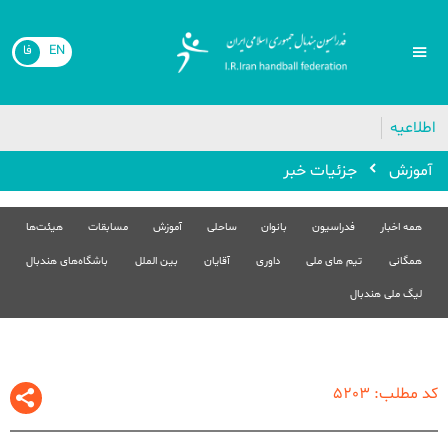
EN
فا
🔴
اطلاعیه
آموزش
جزئیات خبر
همه اخبار
فدراسیون
بانوان
ساحلی
آموزش
مسابقات
هیئت‌ها
همگانی
تیم های ملی
داوری
آقایان
بین الملل
باشگاه‌های هندبال
لیگ ملی هندبال
کد مطلب: 5203