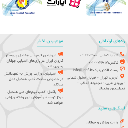
راه‌های ارتباطی
مهم‌ترین اخبار
شماره تماس:02122026001
دروازه‌بان تیم ملی هندبال پرچمدار
کاروان ایران در بازی‌های آسیایی جوانان
فاکس:02122026017
بحرین شد
پست الکترونیک:info@irihf.ir
اسبقیان: وزارت ورزش به تعهداتش
آدرس: تهران - خیابان سئول شمالی
در خصوص ساخت کمپ هندبال عمل
- ورودی غربی - مجموعه انقلاب -
می‌کند
فدراسیون هندبال
پاکدل: کمپ تیم‌های ملی هندبال
مرکز توسعه و آموزش این رشته ورزشی
خواهد شد
لینک‌های مفید
وزارت ورزش و جوانان