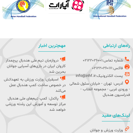
راه‌های ارتباطی
مهم‌ترین اخبار
شماره تماس:02122026001
دروازه‌بان تیم ملی هندبال پرچمدار
کاروان ایران در بازی‌های آسیایی جوانان
فاکس:02122026017
بحرین شد
پست الکترونیک:info@irihf.ir
اسبقیان: وزارت ورزش به تعهداتش
آدرس: تهران - خیابان سئول شمالی
در خصوص ساخت کمپ هندبال عمل
- ورودی غربی - مجموعه انقلاب -
می‌کند
فدراسیون هندبال
پاکدل: کمپ تیم‌های ملی هندبال
مرکز توسعه و آموزش این رشته ورزشی
خواهد شد
لینک‌های مفید
وزارت ورزش و جوانان