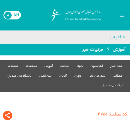
EN
فا
🔴
اطلاعیه
آموزش
جزئیات خبر
همه اخبار
فدراسیون
بانوان
ساحلی
آموزش
مسابقات
هیئت‌ها
همگانی
تیم های ملی
داوری
آقایان
بین الملل
باشگاه‌های هندبال
لیگ ملی هندبال
کد مطلب: 4751