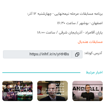
برنامه مسابقات مرحله نیمه‌نهایی - چهارشنبه ۱۲ آذر:
اصفهان - بوشهر / ساعت ۱۶:۳۰
یاران آقامراد - آذربایجان شرقی / ساعت ۱۸:۰۰
مسابقات هندبال
آدرس کوتاه:
اخبار مرتبط
ابلاغ شیوه‌نامه
ساماندهی جذب
زمان قرعه‌کشی فصل
جشن قهرمانی استقلال
بازیکنان ملی‌پوش و
جدید لیگ برتر هندبال
کازرون در لیگ برتر
شفافیت قراردادهای لیگ
باشگاه‌های کشور اعلام
هندبال با حضور رئیس
›
‹
برتر هندبال
شد
فدراسیون برگزار شد