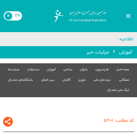
EN
فا
🔴
اطلاعیه
آموزش
جزئیات خبر
همه اخبار
فدراسیون
بانوان
ساحلی
آموزش
مسابقات
هیئت‌ها
همگانی
تیم های ملی
داوری
آقایان
بین الملل
باشگاه‌های هندبال
لیگ ملی هندبال
کد مطلب: 5201