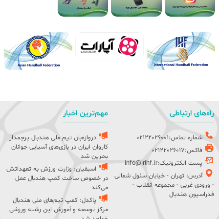
راه‌های ارتباطی
مهم‌ترین اخبار
شماره تماس:02122026001
دروازه‌بان تیم ملی هندبال پرچمدار
کاروان ایران در بازی‌های آسیایی جوانان
فاکس:02122026017
بحرین شد
پست الکترونیک:info@irihf.ir
اسبقیان: وزارت ورزش به تعهداتش
آدرس: تهران - خیابان سئول شمالی
در خصوص ساخت کمپ هندبال عمل
- ورودی غربی - مجموعه انقلاب -
می‌کند
فدراسیون هندبال
پاکدل: کمپ تیم‌های ملی هندبال
مرکز توسعه و آموزش این رشته ورزشی