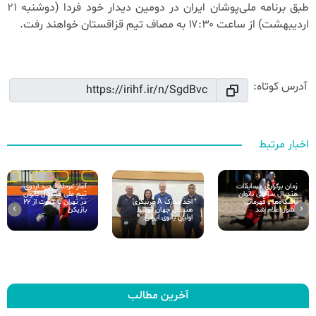
طبق برنامه ملی‌پوشان ایران در دومین دیدار خود فردا (دوشنبه ۲۱
اردیبهشت) از ساعت ۱۷:۳۰ به مصاف تیم قزاقستان خواهند رفت.
آدرس کوتاه:
اخبار مرتبط
زمان برگزاری مسابقات
آغاز مرحله جدید اردوی
هندبال ساحلی بانوان
تیم ملی هندبال بانوان
اخذ مدرک A مربیگری
باشگاه‌ها و قهرمانی
در تهران با دعوت از ۲۲
›
‹
هندبال جهان توسط
کشور اعلام شد
بازیکن
اولین بانوی ایرانی
آخرین مطالب