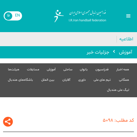
EN
فا
اطلاعیه
آموزش
جزئیات خبر
همه اخبار
فدراسیون
بانوان
ساحلی
آموزش
مسابقات
هیئت‌ها
همگانی
تیم های ملی
داوری
آقایان
بین الملل
باشگاه‌های هندبال
لیگ ملی هندبال
کد مطلب: 5098