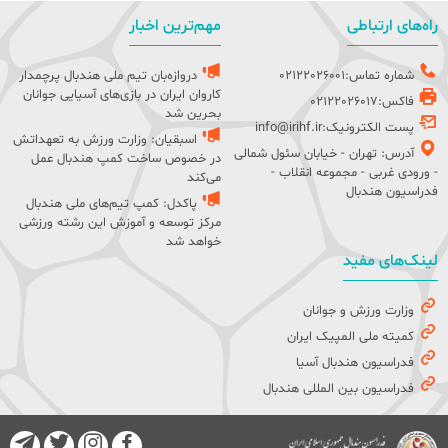
راه‌های ارتباطی
مهم‌ترین اخبار
شماره تماس:02122026001
دروازه‌بان تیم ملی هندبال پرچمدار
کاروان ایران در بازی‌های آسیایی جوانان
فاکس:02122026017
بحرین شد
پست الکترونیک:info@irihf.ir
اسبقیان: وزارت ورزش به تعهداتش
آدرس: تهران - خیابان سئول شمالی
در خصوص ساخت کمپ هندبال عمل
- ورودی غربی - مجموعه انقلاب -
می‌کند
فدراسیون هندبال
پاکدل: کمپ تیم‌های ملی هندبال
مرکز توسعه و آموزش این رشته ورزشی
خواهد شد
لینک‌های مفید
وزارت ورزش و جوانان
کمیته ملی المپیک ایران
فدراسیون هندبال آسیا
فدراسیون بین المللی هندبال