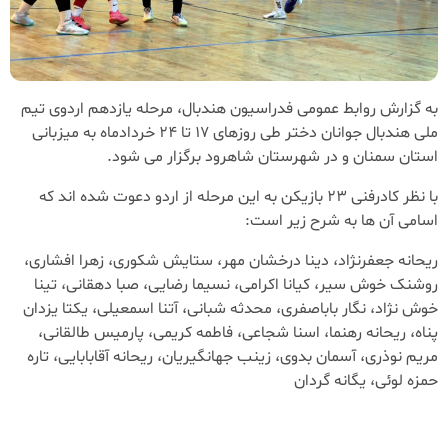
به گزارش روابط عمومی فدراسیون هندبال، مرحله یازدهم اردوی تیم
ملی هندبال جوانان دختر طی روزهای 17 تا 24 خردادماه به میزبانی
استان سمنان و در شهرستان شاهرود برگزار می شود.
با نظر کادرفنی 23 بازیکن به این مرحله از اردو دعوت شده اند که
اسامی آن ها به شرح زیر است:
ریحانه جعفرنژاد، دینا درخشان مهر، ستایش شکوری، زهرا افشاری،
روشنک خوش سیر، کیانا اکرامی، نسیما رضایی، صبا دهقانی، تینا
خوش نژاد، نگار باباصفری، محدثه شبانی، آتنا اسمعیلی، یکتا یزدان
پناه، ریحانه رهنما، اسنا شجاعی، فاطمه کریمی، پارمیس طالقانی،
مریم نوذری، آسمان بدوی، زینب جهانگیریان، ریحانه آقابابایی، تاره
حمزه لوئی، یگانه گردان