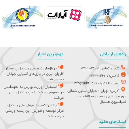
راه‌های ارتباطی
مهم‌ترین اخبار
شماره تماس:02122026001
دروازه‌بان تیم ملی هندبال پرچمدار
کاروان ایران در بازی‌های آسیایی جوانان
فاکس:02122026017
بحرین شد
پست الکترونیک:info@irihf.ir
اسبقیان: وزارت ورزش به تعهداتش
آدرس: تهران - خیابان سئول شمالی
در خصوص ساخت کمپ هندبال عمل
- ورودی غربی - مجموعه انقلاب -
می‌کند
فدراسیون هندبال
پاکدل: کمپ تیم‌های ملی هندبال
مرکز توسعه و آموزش این رشته ورزشی
خواهد شد
لینک‌های مفید