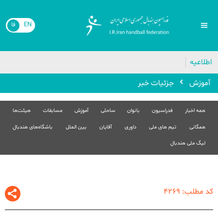
EN
فا
🔴
اطلاعیه
آموزش
جزئیات خبر
همه اخبار
فدراسیون
بانوان
ساحلی
آموزش
مسابقات
هیئت‌ها
همگانی
تیم های ملی
داوری
آقایان
بین الملل
باشگاه‌های هندبال
لیگ ملی هندبال
کد مطلب: 4269