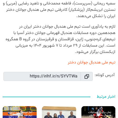
سمیه ریحانی (سرپرست)، فاطمه محمدخانی و ناهید رضایی (مربی) و
نسترن ابریشم‌كار (پزشكیار) کادرفنی تیم ملی هندبال جوانان دختر
ایران را تشکل می‌دهند.
لازم به یادآوری است تیم ملی هندبال جوانان دختر ایران در
هجدهمین دوره مسابقات هندبال قهرمانی جوانان دختر آسیا با
تیم‌های کره‌جنوبی، ژاپن، قزاقستان و قرقیزستان در گروه B همگروه
است. این مسابقات از 29 مرداد تا 7 شهریور 1404 به میزبانی
ازبکستان برگزار می‌شود.
تیم ملی هندبال جوانان دختر
آدرس کوتاه:
اخبار مرتبط
زمان برگزاری مسابقات
آغاز مرحله جدید اردوی
هندبال ساحلی بانوان
تیم ملی هندبال بانوان