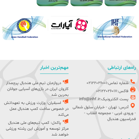
راه‌های ارتباطی
مهم‌ترین اخبار
شماره تماس:02122026001
دروازه‌بان تیم ملی هندبال پرچمدار
کاروان ایران در بازی‌های آسیایی جوانان
فاکس:02122026017
بحرین شد
پست الکترونیک:info@irihf.ir
اسبقیان: وزارت ورزش به تعهداتش
آدرس: تهران - خیابان سئول شمالی
در خصوص ساخت کمپ هندبال عمل
- ورودی غربی - مجموعه انقلاب -
می‌کند
فدراسیون هندبال
پاکدل: کمپ تیم‌های ملی هندبال
مرکز توسعه و آموزش این رشته ورزشی
خواهد شد