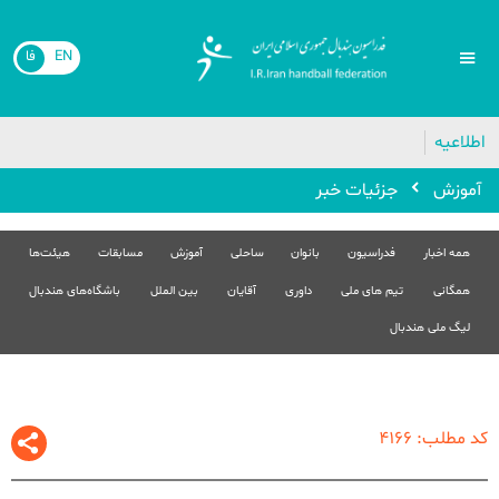
EN
فا
🔴
اطلاعیه
آموزش
جزئیات خبر
همه اخبار
فدراسیون
بانوان
ساحلی
آموزش
مسابقات
هیئت‌ها
همگانی
تیم های ملی
داوری
آقایان
بین الملل
باشگاه‌های هندبال
لیگ ملی هندبال
کد مطلب: 4166