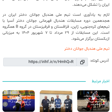
ایران را تشکل می‌دهند.
لازم به یادآوری است تیم ملی هندبال جوانان دختر ایران در
هجدهمین دوره مسابقات هندبال قهرمانی جوانان دختر آسیا با
تیم‌های کره‌جنوبی، ژاپن، قزاقستان و قرقیزستان در گروه B همگروه
است. این مسابقات از 29 مرداد تا 7 شهریور 1404 به میزبانی
ازبکستان برگزار می‌شود.
تیم ملی هندبال جوانان دختر
آدرس کوتاه:
اخبار مرتبط
زمان برگزاری مسابقات
آغاز مرحله جدید اردوی
هندبال ساحلی بانوان
تیم ملی هندبال بانوان
اخذ مدرک A مربیگری
باشگاه‌ها و قهرمانی
در تهران با دعوت از ۲۲
›
‹
هندبال جهان توسط
کشور اعلام شد
بازیکن
اولین بانوی ایرانی