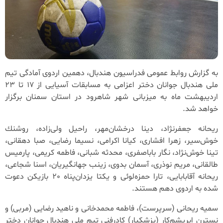
به گزارش روابط عمومی فدراسیون هندبال، دهمین اردوی آمادگی تیم
ملی هندبال جوانان دختر اعزامی به مسابقات آسیایی از 17 تا 23
اردیبهشت ماه به میزبانی شهر شاهرود در استان سمنان برگزار
خواهد شد.
ریحانه جعفرنژاد، دینا درخشان‌مهر، راحیل ولی‌زاده، روشنك
خوش‌سیر، زهرا افشاری، كیانا اكرامی، نسیما رضایی، صبا دهقانی،
تینا خوش‌نژاد، نگار باباصفری، محدثه شبانی، فاطمه کریمی، پارمیس
طالقانی، مریم نوذری، آسمان بدوی، زینب جهانگیریان، اسنا شجاعی،
ریحانه آقابابایی، تارا حمزه‌لوئی و یكتا یزدان‌پناه 20 بازیکن دعوت
شده به اردوی دهم هستند.
سمیه ریحانی (سرپرست)، فاطمه محمدخانی و ناهید رضایی (مربی) و
نسترن ابریشم‌كار (پزشكیار) کادرفنی تیم ملی هندبال جوانان دختر