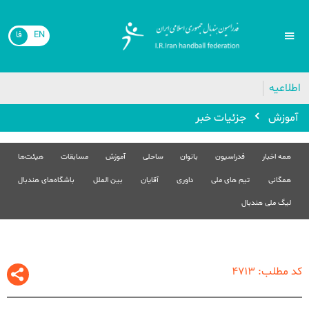
EN
فا
🔴
اطلاعیه
آموزش
جزئیات خبر
همه اخبار
فدراسیون
بانوان
ساحلی
آموزش
مسابقات
هیئت‌ها
همگانی
تیم های ملی
داوری
آقایان
بین الملل
باشگاه‌های هندبال
لیگ ملی هندبال
کد مطلب: 4713