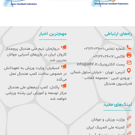
راه‌های ارتباطی
مهم‌ترین اخبار
شماره تماس:02122026001
دروازه‌بان تیم ملی هندبال پرچمدار
کاروان ایران در بازی‌های آسیایی جوانان
فاکس:02122026017
بحرین شد
پست الکترونیک:info@irihf.ir
اسبقیان: وزارت ورزش به تعهداتش
آدرس: تهران - خیابان سئول شمالی
در خصوص ساخت کمپ هندبال عمل
- ورودی غربی - مجموعه انقلاب -
می‌کند
فدراسیون هندبال
پاکدل: کمپ تیم‌های ملی هندبال
مرکز توسعه و آموزش این رشته ورزشی
خواهد شد
لینک‌های مفید
وزارت ورزش و جوانان
کمیته ملی المپیک ایران