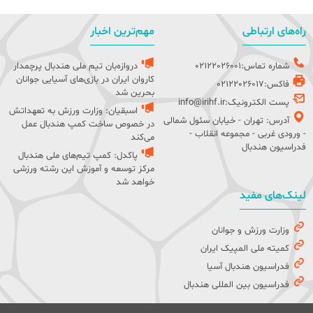
راه‌های ارتباطی
مهم‌ترین اخبار
شماره تماس:02122026001
دروازه‌بان تیم ملی هندبال پرچمدار
کاروان ایران در بازی‌های آسیایی جوانان
فاکس:02122026017
بحرین شد
پست الکترونیک:info@irihf.ir
اسبقیان: وزارت ورزش به تعهداتش
آدرس: تهران - خیابان سئول شمالی
در خصوص ساخت کمپ هندبال عمل
- ورودی غربی - مجموعه انقلاب -
می‌کند
فدراسیون هندبال
پاکدل: کمپ تیم‌های ملی هندبال
مرکز توسعه و آموزش این رشته ورزشی
خواهد شد
لینک‌های مفید
وزارت ورزش و جوانان
کمیته ملی المپیک ایران
فدراسیون هندبال آسیا
فدراسیون بین المللی هندبال