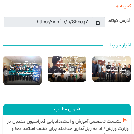
کمیته ها
آدرس کوتاه:
اخبار مرتبط
نشست تخصصی
برگزاری وبینار آموزشی
آموزش و استعدادیابی
مربیان پروژه «نسل
فدراسیون هندبال در
فردا»/ پاکدل: کیفیت
برگزاری اولین سمینار
وزارت ورزش/ ادامه
عملکرد مربیان نقش
یکپارچه مربیان در پروژه
ریل‌گذاری هدفمند برای
بسزایی در ارتقای سطح
«نسل فردا»/ گامی بلند
کشف استعدادها و
›
‹
این پروژه خواهد داشت
برای استعدادیابی
تربیت نسل آینده
نخبگان هندبال
آخرین مطالب
نشست تخصصی آموزش و استعدادیابی فدراسیون هندبال در
وزارت ورزش/ ادامه ریل‌گذاری هدفمند برای کشف استعدادها و