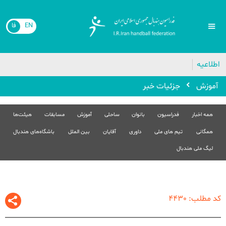
EN
فا
🔴
اطلاعیه
آموزش
جزئیات خبر
همه اخبار
فدراسیون
بانوان
ساحلی
آموزش
مسابقات
هیئت‌ها
همگانی
تیم های ملی
داوری
آقایان
بین الملل
باشگاه‌های هندبال
لیگ ملی هندبال
کد مطلب: 4430