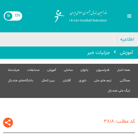
EN
فا
🔴
اطلاعیه
آموزش
جزئیات خبر
همه اخبار
فدراسیون
بانوان
ساحلی
آموزش
مسابقات
هیئت‌ها
همگانی
تیم های ملی
داوری
آقایان
بین الملل
باشگاه‌های هندبال
لیگ ملی هندبال
کد مطلب: 3818