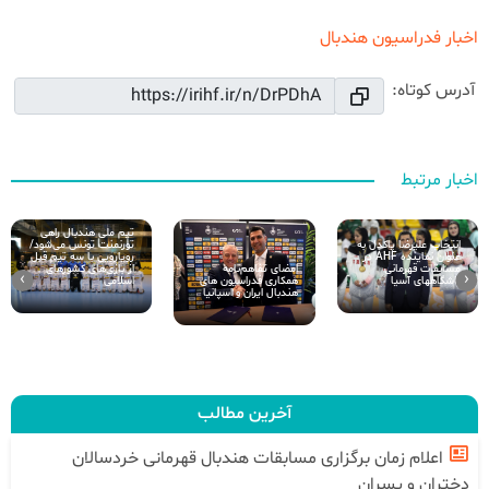
اخبار فدراسیون هندبال
آدرس کوتاه:
اخبار مرتبط
تیم ملی هندبال راهی
تورنمنت تونس می‌شود/
انتخاب علیرضا پاکدل به
رویارویی با سه تیم قبل
عنوان نماینده AHF در
امضای تفاهم‌نامه
از بازی‌های کشورهای
مسابقات قهرمانی
›
‹
همکاری فدراسیون های
اسلامی
باشگاههای آسیا
هندبال ایران و اسپانیا
آخرین مطالب
اعلام زمان برگزاری مسابقات هندبال قهرمانی خردسالان
دختران و پسران