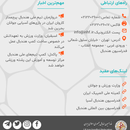
راه‌های ارتباطی
مهم‌ترین اخبار
شماره تماس:02122026001
دروازه‌بان تیم ملی هندبال پرچمدار
کاروان ایران در بازی‌های آسیایی جوانان
فاکس:02122026017
بحرین شد
پست الکترونیک:info@irihf.ir
اسبقیان: وزارت ورزش به تعهداتش
آدرس: تهران - خیابان سئول شمالی
در خصوص ساخت کمپ هندبال عمل
- ورودی غربی - مجموعه انقلاب -
می‌کند
فدراسیون هندبال
پاکدل: کمپ تیم‌های ملی هندبال
مرکز توسعه و آموزش این رشته ورزشی
خواهد شد
لینک‌های مفید
وزارت ورزش و جوانان
کمیته ملی المپیک ایران
فدراسیون هندبال آسیا
فدراسیون بین المللی هندبال