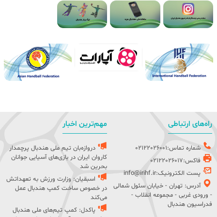
راه‌های ارتباطی
مهم‌ترین اخبار
شماره تماس:02122026001
دروازه‌بان تیم ملی هندبال پرچمدار
کاروان ایران در بازی‌های آسیایی جوانان
فاکس:02122026017
بحرین شد
پست الکترونیک:info@irihf.ir
اسبقیان: وزارت ورزش به تعهداتش
آدرس: تهران - خیابان سئول شمالی
در خصوص ساخت کمپ هندبال عمل
- ورودی غربی - مجموعه انقلاب -
می‌کند
فدراسیون هندبال
پاکدل: کمپ تیم‌های ملی هندبال