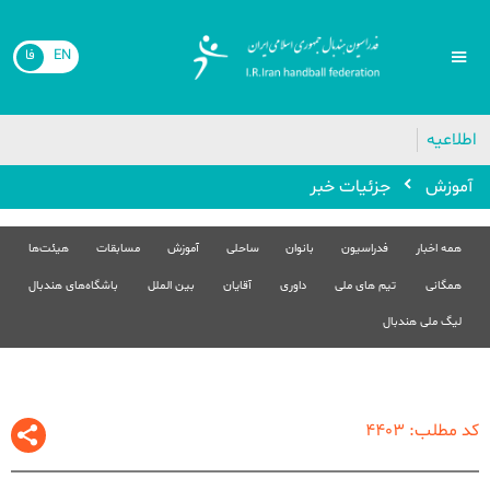
EN
فا
اطلاعیه
آموزش
جزئیات خبر
همه اخبار
فدراسیون
بانوان
ساحلی
آموزش
مسابقات
هیئت‌ها
همگانی
تیم های ملی
داوری
آقایان
بین الملل
باشگاه‌های هندبال
لیگ ملی هندبال
کد مطلب: 4403