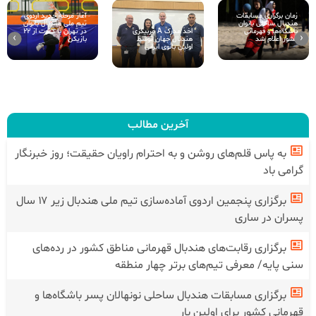
زمان برگزاری مسابقات
آغاز مرحله جدید اردوی
هندبال ساحلی بانوان
تیم ملی هندبال بانوان
اخذ مدرک A مربیگری
باشگاه‌ها و قهرمانی
در تهران با دعوت از ۲۲
›
‹
هندبال جهان توسط
کشور اعلام شد
بازیکن
اولین بانوی ایرانی
آخرین مطالب
به پاس قلم‌های روشن و به احترام راویان حقیقت؛ روز خبرنگار
گرامی باد
برگزاری پنجمین اردوی آماده‌سازی تیم ملی هندبال زیر ۱۷ سال
پسران در ساری
برگزاری رقابت‌های هندبال قهرمانی مناطق کشور در رده‌های
سنی پایه/ معرفی تیم‌های برتر چهار منطقه
برگزاری مسابقات هندبال ساحلی نونهالان پسر باشگاه‌ها و
قهرمانی کشور برای اولین بار