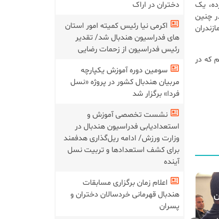
دختران در اراک
ده، یک
ر چنین
اکرمی نیا رئیس کمیته امور استان
ازندران
های فدراسیون هندبال شد/ تقدیر
رئیس فدراسیون از زحمات رضایی
 که در
سومین دوره آموزش یکپارچه
مربیان هندبال کشور در پروژه «نسل
فردا» برگزار شد
نشست تخصصی آموزش و
استعدادیابی فدراسیون هندبال در
وزارت ورزش/ ادامه ریل‌گذاری هدفمند
برای کشف استعدادها و تربیت نسل
آینده
اعلام زمان برگزاری مسابقات
هندبال قهرمانی خردسالان دختران و
ن
پسران
برگزاری اولین سمینار یکپارچه
سومین دوره