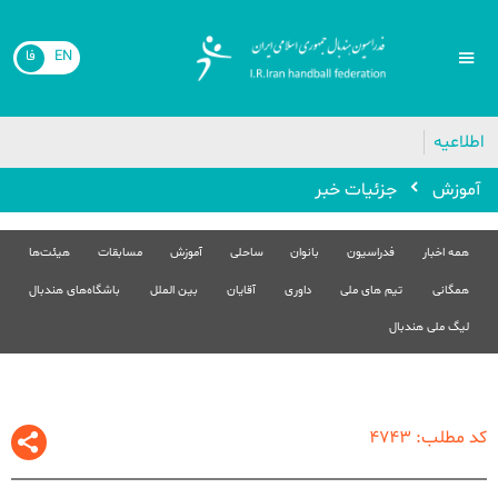
EN
فا
🔴
اطلاعیه
آموزش
جزئیات خبر
همه اخبار
فدراسیون
بانوان
ساحلی
آموزش
مسابقات
هیئت‌ها
همگانی
تیم های ملی
داوری
آقایان
بین الملل
باشگاه‌های هندبال
لیگ ملی هندبال
کد مطلب: 4743