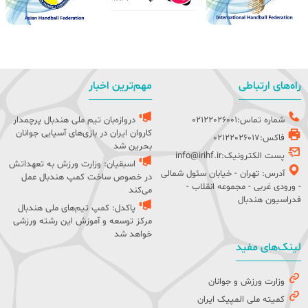
راه‌های ارتباطی
مهم‌ترین اخبار
شماره تماس:02122026001
دروازه‌بان تیم ملی هندبال پرچمدار
کاروان ایران در بازی‌های آسیایی جوانان
فاکس:02122026017
بحرین شد
پست الکترونیک:info@irihf.ir
اسبقیان: وزارت ورزش به تعهداتش
آدرس: تهران - خیابان سئول شمالی
در خصوص ساخت کمپ هندبال عمل
- ورودی غربی - مجموعه انقلاب -
می‌کند
فدراسیون هندبال
پاکدل: کمپ تیم‌های ملی هندبال
مرکز توسعه و آموزش این رشته ورزشی
خواهد شد
لینک‌های مفید
وزارت ورزش و جوانان
کمیته ملی المپیک ایران