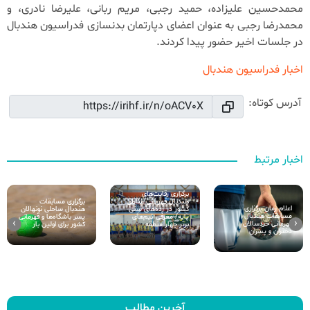
محمدحسین علیزاده، حمید رجبی، مریم ربانی، علیرضا نادری، و
محمدرضا رجبی به عنوان اعضای دپارتمان بدنسازی فدراسیون هندبال
در جلسات اخیر حضور پیدا کردند.
اخبار فدراسیون هندبال
آدرس کوتاه:
اخبار مرتبط
برگزاری رقابت‌های
برگزاری مسابقات
هندبال قهرمانی مناطق
اعلام زمان برگزاری
هندبال ساحلی نونهالان
کشور در رده‌های سنی
مسابقات هندبال
پسر باشگاه‌ها و قهرمانی
پایه/ معرفی تیم‌های
›
‹
قهرمانی خردسالان
کشور برای اولین بار
برتر چهار منطقه
دختران و پسران
آخرین مطالب